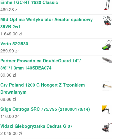
Einhell GC-RT 7530 Classic
460.28
zł
Mtd Optima Wertykulator Aerator spalinowy
35VB 2w1
1 649.00
zł
Verto 52G530
289.99
zł
Partner Prowadnica DoubleGuard 14"/
3/8"/1,3mm 140SDEA074
39.36
zł
Gtv Poland 1200 G Hoegert Z Trzonkiem
Drewnianym
68.66
zł
Stiga Ostroga SRC 775/795 (219000170/14)
116.00
zł
Vidaxl Glebogryzarka Cedrus Gl07
2 049.00
zł