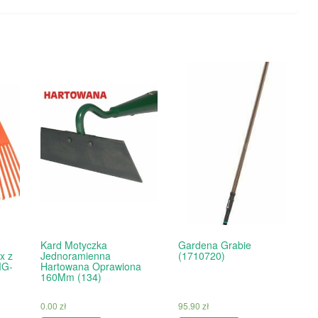
Kard Motyczka
Gardena Grabie
x z
Jednoramienna
(1710720)
MG-
Hartowana Oprawiona
160Mm (134)
0.00
zł
95.90
zł