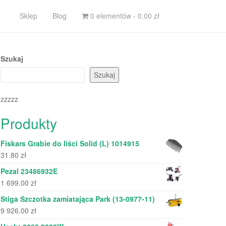
Sklep
Blog
0 elementów -
0.00
zł
Szukaj
Szukaj
zzzzz
Produkty
Fiskars Grabie do liści Solid (L) 1014915
31.80
zł
Pezal 23486932E
1 699.00
zł
Stiga Szczotka zamiatająca Park (13-0977-11)
9 926.00
zł