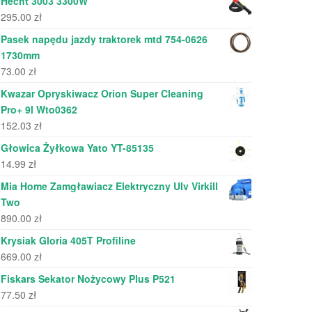
Hecht 3003 3300W
295.00
zł
Pasek napędu jazdy traktorek mtd 754-0626
1730mm
73.00
zł
Kwazar Opryskiwacz Orion Super Cleaning
Pro+ 9l Wto0362
152.03
zł
Głowica Żyłkowa Yato YT-85135
14.99
zł
Mia Home Zamgławiacz Elektryczny Ulv Virkill
Two
890.00
zł
Krysiak Gloria 405T Profiline
669.00
zł
Fiskars Sekator Nożycowy Plus P521
77.50
zł