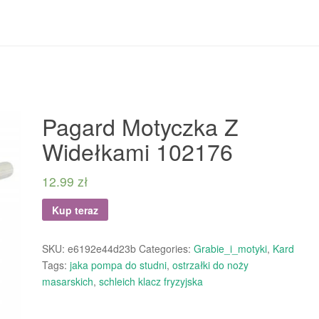
Pagard Motyczka Z
Widełkami 102176
12.99
zł
Kup teraz
SKU:
e6192e44d23b
Categories:
Grabie_i_motyki
,
Kard
Tags:
jaka pompa do studni
,
ostrzałki do noży
masarskich
,
schleich klacz fryzyjska