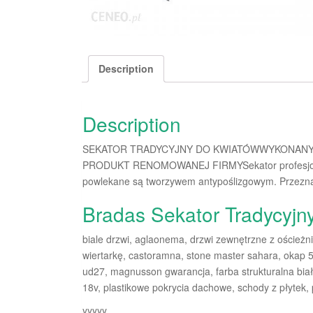
Description
Description
SEKATOR TRADYCYJNY DO KWIATÓWWYKONANY
PRODUKT RENOMOWANEJ FIRMYSekator profesjonalny
powlekane są tworzywem antypoślizgowym. Przeznac
Bradas Sekator Tradycyjny
biale drzwi, aglaonema, drzwi zewnętrzne z ościeżn
wiertarkę, castoramna, stone master sahara, okap 50
ud27, magnusson gwarancja, farba strukturalna biał
18v, plastikowe pokrycia dachowe, schody z płytek
yyyyy