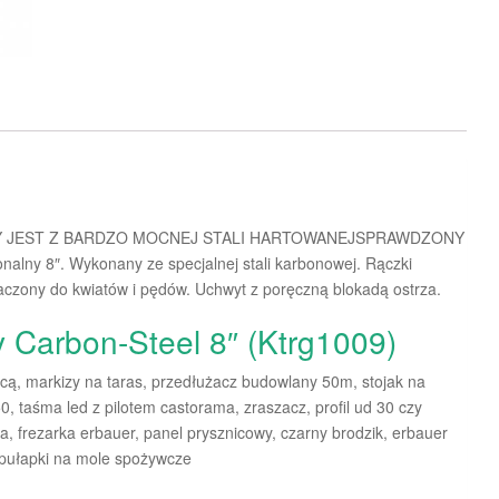
 JEST Z BARDZO MOCNEJ STALI HARTOWANEJSPRAWDZONY
 8″. Wykonany ze specjalnej stali karbonowej. Rączki
zony do kwiatów i pędów. Uchwyt z poręczną blokadą ostrza.
 Carbon-Steel 8″ (Ktrg1009)
icą, markizy na taras, przedłużacz budowlany 50m, stojak na
, taśma led z pilotem castorama, zraszacz, profil ud 30 czy
a, frezarka erbauer, panel prysznicowy, czarny brodzik, erbauer
, pułapki na mole spożywcze