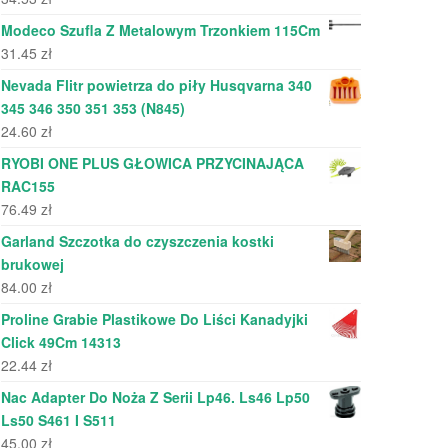
Modeco Szufla Z Metalowym Trzonkiem 115Cm
31.45
zł
Nevada Flitr powietrza do piły Husqvarna 340
345 346 350 351 353 (N845)
24.60
zł
RYOBI ONE PLUS GŁOWICA PRZYCINAJĄCA
RAC155
76.49
zł
Garland Szczotka do czyszczenia kostki
brukowej
84.00
zł
Proline Grabie Plastikowe Do Liści Kanadyjki
Click 49Cm 14313
22.44
zł
Nac Adapter Do Noża Z Serii Lp46. Ls46 Lp50
Ls50 S461 I S511
45.00
zł