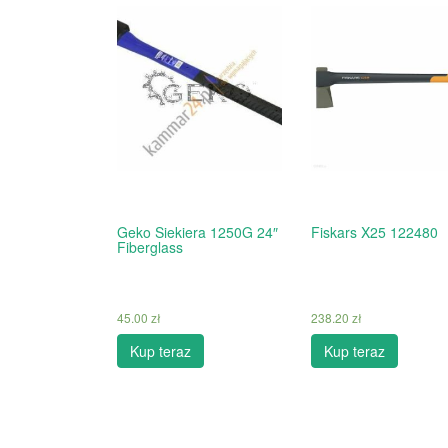
Geko Siekiera 1250G 24″
Fiskars X25 122480
Fiberglass
45.00
zł
238.20
zł
Kup teraz
Kup teraz