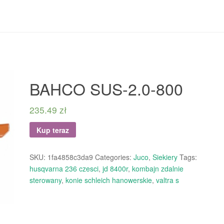
BAHCO SUS-2.0-800
235.49
zł
Kup teraz
SKU:
1fa4858c3da9
Categories:
Juco
,
Siekiery
Tags:
husqvarna 236 czesci
,
jd 8400r
,
kombajn zdalnie
sterowany
,
konie schleich hanowerskie
,
valtra s