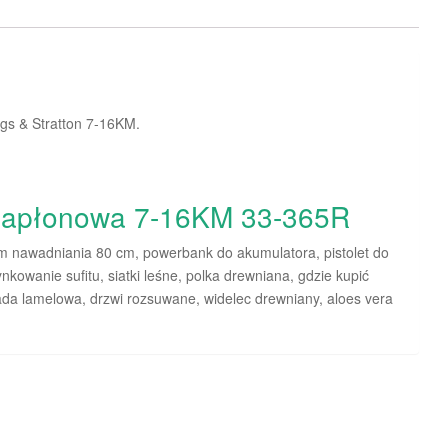
ggs & Stratton 7-16KM.
 zapłonowa 7-16KM 33-365R
m nawadniania 80 cm, powerbank do akumulatora, pistolet do
tynkowanie sufitu, siatki leśne, polka drewniana, gdzie kupić
ada lamelowa, drzwi rozsuwane, widelec drewniany, aloes vera