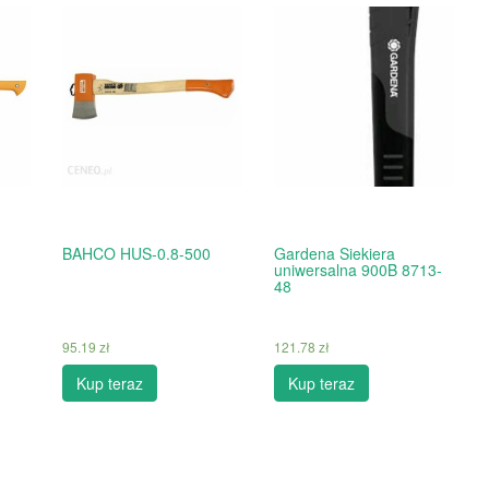
BAHCO HUS-0.8-500
Gardena Siekiera
uniwersalna 900B 8713-
48
95.19
zł
121.78
zł
Kup teraz
Kup teraz