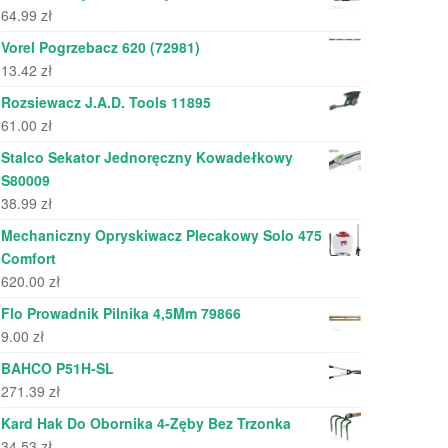
64.99
zł
Vorel Pogrzebacz 620 (72981)
13.42
zł
Rozsiewacz J.A.D. Tools 11895
61.00
zł
Stalco Sekator Jednoręczny Kowadełkowy
S80009
38.99
zł
Mechaniczny Opryskiwacz Plecakowy Solo 475
Comfort
620.00
zł
Flo Prowadnik Pilnika 4,5Mm 79866
9.00
zł
BAHCO P51H-SL
271.39
zł
Kard Hak Do Obornika 4-Zęby Bez Trzonka
34.53
zł