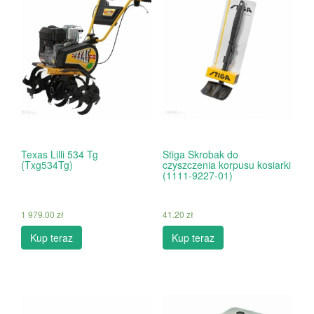
Texas Lilli 534 Tg
Stiga Skrobak do
(Txg534Tg)
czyszczenia korpusu kosiarki
(1111-9227-01)
1 979.00
zł
41.20
zł
Kup teraz
Kup teraz