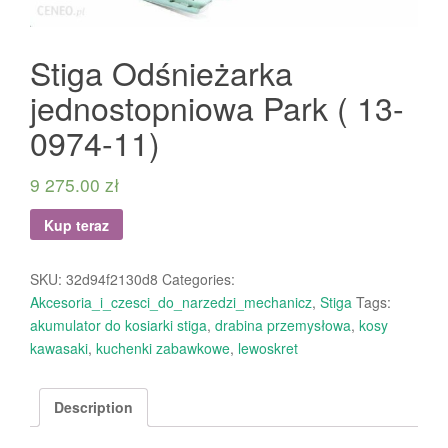
Stiga Odśnieżarka
jednostopniowa Park ( 13-
0974-11)
9 275.00
zł
Kup teraz
SKU:
32d94f2130d8
Categories:
Akcesoria_i_czesci_do_narzedzi_mechanicz
,
Stiga
Tags:
akumulator do kosiarki stiga
,
drabina przemysłowa
,
kosy
kawasaki
,
kuchenki zabawkowe
,
lewoskret
Description