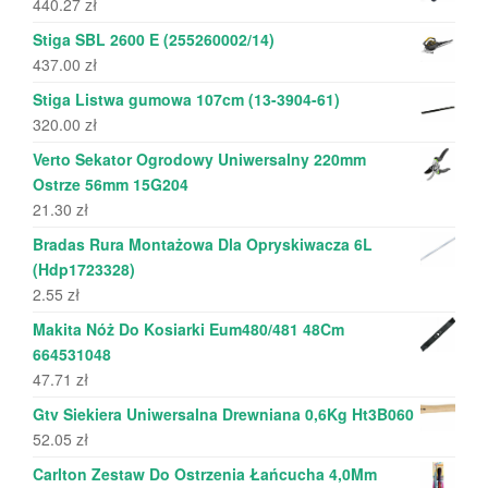
440.27
zł
Stiga SBL 2600 E (255260002/14)
437.00
zł
Stiga Listwa gumowa 107cm (13-3904-61)
320.00
zł
Verto Sekator Ogrodowy Uniwersalny 220mm
Ostrze 56mm 15G204
21.30
zł
Bradas Rura Montażowa Dla Opryskiwacza 6L
(Hdp1723328)
2.55
zł
Makita Nóż Do Kosiarki Eum480/481 48Cm
664531048
47.71
zł
Gtv Siekiera Uniwersalna Drewniana 0,6Kg Ht3B060
52.05
zł
Carlton Zestaw Do Ostrzenia Łańcucha 4,0Mm