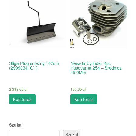
Stiga Pług śnieżny 107cm
Nevada Cylinder Kpl.
(299903410/1)
Husqvarna 254 – Średnica
45,0Mm
2 338.00
zł
190.65
zł
Kup teraz
Kup teraz
Szukaj
Szukaj