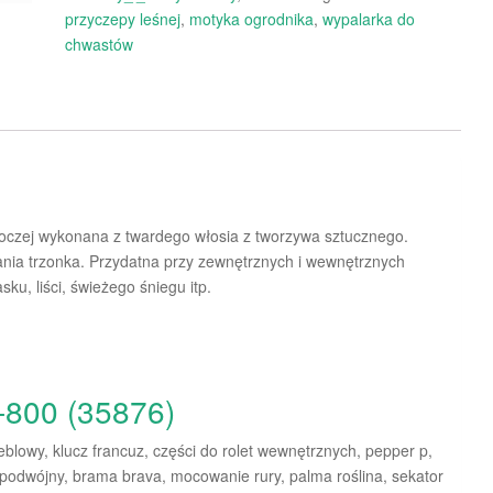
przyczepy leśnej
,
motyka ogrodnika
,
wypalarka do
chwastów
boczej wykonana z twardego włosia z tworzywa sztucznego.
ia trzonka. Przydatna przy zewnętrznych i wewnętrznych
ku, liści, świeżego śniegu itp.
L-800 (35876)
blowy, klucz francuz, części do rolet wewnętrznych, pepper p,
 podwójny, brama brava, mocowanie rury, palma roślina, sekator