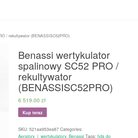
 PRO / rekultywator (BENASSISC52PRO)
Benassi wertykulator
spalinowy SC52 PRO /
rekultywator
(BENASSISC52PRO)
6 519.00
zł
Kup teraz
SKU:
521aa953ea87
Categories:
Aeratory_i_wertykulatory
,
Benassi
Tags:
hds do