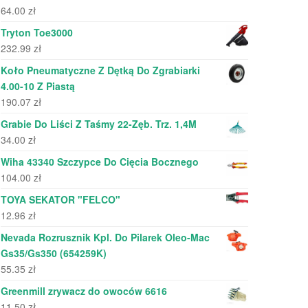
64.00
zł
Tryton Toe3000
232.99
zł
Koło Pneumatyczne Z Dętką Do Zgrabiarki
4.00-10 Z Piastą
190.07
zł
Grabie Do Liści Z Taśmy 22-Zęb. Trz. 1,4M
34.00
zł
Wiha 43340 Szczypce Do Cięcia Bocznego
104.00
zł
TOYA SEKATOR "FELCO"
12.96
zł
Nevada Rozrusznik Kpl. Do Pilarek Oleo-Mac
Gs35/Gs350 (654259K)
55.35
zł
Greenmill zrywacz do owoców 6616
11.50
zł