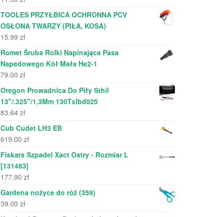
TOOLES PRZYŁBICA OCHRONNA PCV
OSŁONA TWARZY (PIŁA, KOSA)
15.99
zł
Romet Śruba Rolki Napinająca Pasa
Napedowego Kół Mała He2-1
79.00
zł
Oregon Prowadnica Do Piły Sthil
13"/.325"/1,3Mm 130Txlbd025
83.64
zł
Cub Cudet LH3 EB
619.00
zł
Fiskars Szpadel Xact Ostry - Rozmiar L
[131483]
177.90
zł
Gardena nożyce do róż (359)
39.00
zł