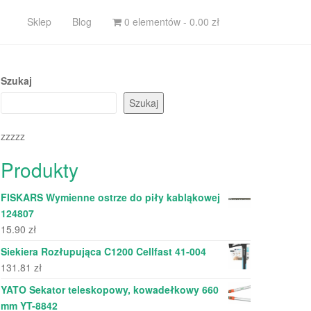
Sklep
Blog
0 elementów -
0.00
zł
Szukaj
Szukaj
zzzzz
Produkty
FISKARS Wymienne ostrze do piły kabląkowej
124807
15.90
zł
Siekiera Rozłupująca C1200 Cellfast 41-004
131.81
zł
YATO Sekator teleskopowy, kowadełkowy 660
mm YT-8842