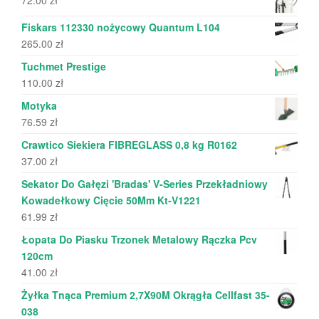
Fiskars 112330 nożycowy Quantum L104
265.00
zł
Tuchmet Prestige
110.00
zł
Motyka
76.59
zł
Crawtico Siekiera FIBREGLASS 0,8 kg R0162
37.00
zł
Sekator Do Gałęzi 'Bradas' V-Series Przekładniowy
Kowadełkowy Cięcie 50Mm Kt-V1221
61.99
zł
Łopata Do Piasku Trzonek Metalowy Rączka Pcv
120cm
41.00
zł
Żyłka Tnąca Premium 2,7X90M Okrągła Cellfast 35-
038