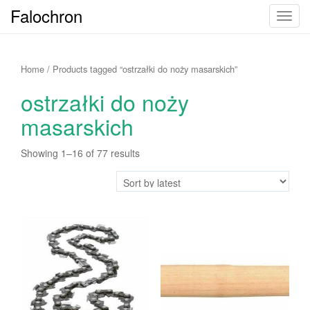
Falochron
T
o
g
g
Home
/ Products tagged “ostrzałki do noży masarskich”
l
ostrzałki do noży
e
n
masarskich
a
v
Showing 1–16 of 77 results
i
g
a
t
i
o
n