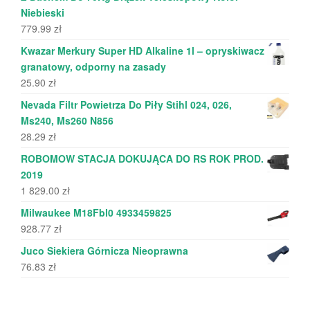
Niebieski
779.99
zł
Kwazar Merkury Super HD Alkaline 1l – opryskiwacz
granatowy, odporny na zasady
25.90
zł
Nevada Filtr Powietrza Do Piły Stihl 024, 026,
Ms240, Ms260 N856
28.29
zł
ROBOMOW STACJA DOKUJĄCA DO RS ROK PROD.
2019
1 829.00
zł
Milwaukee M18Fbl0 4933459825
928.77
zł
Juco Siekiera Górnicza Nieoprawna
76.83
zł