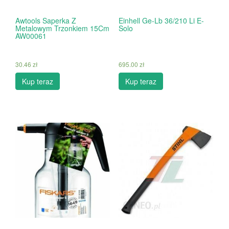
Awtools Saperka Z
Einhell Ge-Lb 36/210 Li E-
Metalowym Trzonkiem 15Cm
Solo
AW00061
30.46
zł
695.00
zł
Kup teraz
Kup teraz