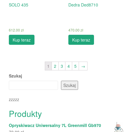
SOLO 435
Dedra Ded8710
612.00
zł
470.00
zł
Kup teraz
Kup teraz
1
2
3
4
5
→
Szukaj
Szukaj
zzzzz
Produkty
Opryskiwacz Uniwersalny 7L Greenmill Gb970
72.00
zł