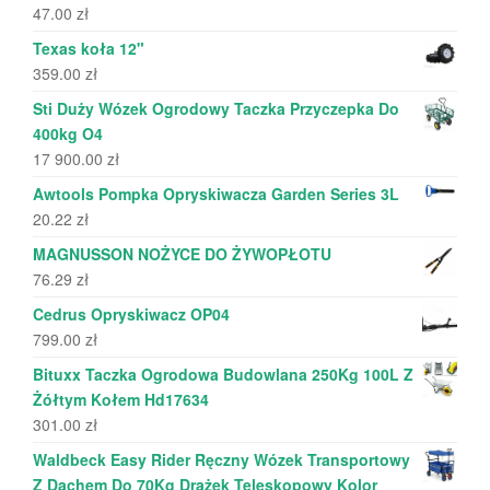
47.00
zł
Texas koła 12"
359.00
zł
Sti Duży Wózek Ogrodowy Taczka Przyczepka Do
400kg O4
17 900.00
zł
Awtools Pompka Opryskiwacza Garden Series 3L
20.22
zł
MAGNUSSON NOŻYCE DO ŻYWOPŁOTU
76.29
zł
Cedrus Opryskiwacz OP04
799.00
zł
Bituxx Taczka Ogrodowa Budowlana 250Kg 100L Z
Żółtym Kołem Hd17634
301.00
zł
Waldbeck Easy Rider Ręczny Wózek Transportowy
Z Dachem Do 70Kg Drążek Teleskopowy Kolor