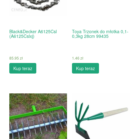
Black&Decker A6125Csl
Toya Trzonek do młotka 0,1-
(A6125Cslxj)
0,3kg 28cm 99435
85.95
zł
1.46
zł
Kup teraz
Kup teraz