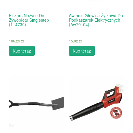
Fiskars Nożyce Do
Awtools Głowica Żyłkowa Do
Żywopłotu Singlestep
Podkaszarek Elektrycznych
(114730)
(Aw70104)
106.29
zł
15.02
zł
Kup teraz
Kup teraz