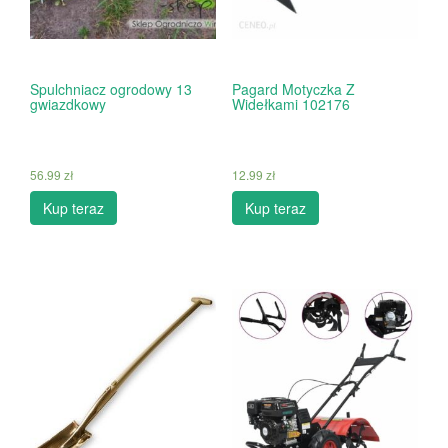
Spulchniacz ogrodowy 13
Pagard Motyczka Z
gwiazdkowy
Widełkami 102176
56.99
zł
12.99
zł
Kup teraz
Kup teraz