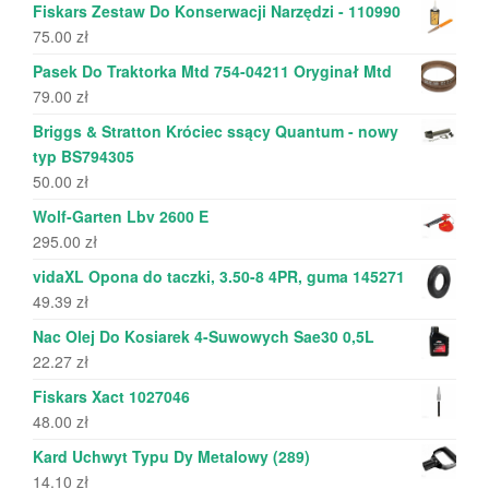
Fiskars Zestaw Do Konserwacji Narzędzi - 110990
75.00
zł
Pasek Do Traktorka Mtd 754-04211 Oryginał Mtd
79.00
zł
Briggs & Stratton Króciec ssący Quantum - nowy
typ BS794305
50.00
zł
Wolf-Garten Lbv 2600 E
295.00
zł
vidaXL Opona do taczki, 3.50-8 4PR, guma 145271
49.39
zł
Nac Olej Do Kosiarek 4-Suwowych Sae30 0,5L
22.27
zł
Fiskars Xact 1027046
48.00
zł
Kard Uchwyt Typu Dy Metalowy (289)
14.10
zł