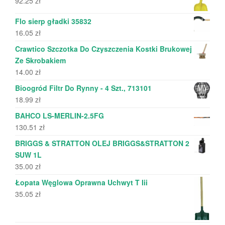
92.25
zł
Flo sierp gładki 35832
16.05
zł
Crawtico Szczotka Do Czyszczenia Kostki Brukowej
Ze Skrobakiem
14.00
zł
Bioogród Filtr Do Rynny - 4 Szt., 713101
18.99
zł
BAHCO LS-MERLIN-2.5FG
130.51
zł
BRIGGS & STRATTON OLEJ BRIGGS&STRATTON 2
SUW 1L
35.00
zł
Łopata Węglowa Oprawna Uchwyt T Iii
35.05
zł