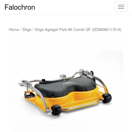
Falochron
T
o
g
g
Home
/
Stiga
/ Stiga Agregat Park 85 Combi QF (2D5808511/S16)
l
e
n
a
v
i
g
a
t
i
o
n