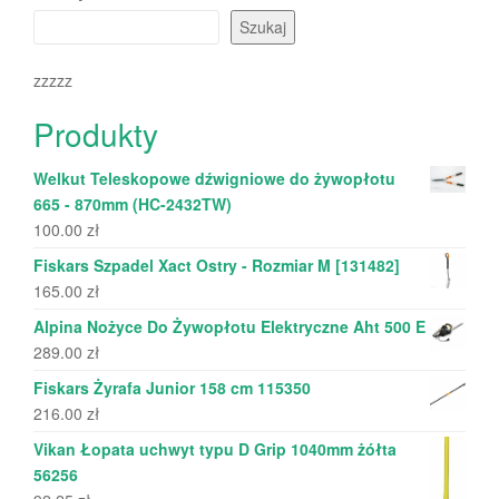
Szukaj
zzzzz
Produkty
Welkut Teleskopowe dźwigniowe do żywopłotu
665 - 870mm (HC-2432TW)
100.00
zł
Fiskars Szpadel Xact Ostry - Rozmiar M [131482]
165.00
zł
Alpina Nożyce Do Żywopłotu Elektryczne Aht 500 E
289.00
zł
Fiskars Żyrafa Junior 158 cm 115350
216.00
zł
Vikan Łopata uchwyt typu D Grip 1040mm żółta
56256