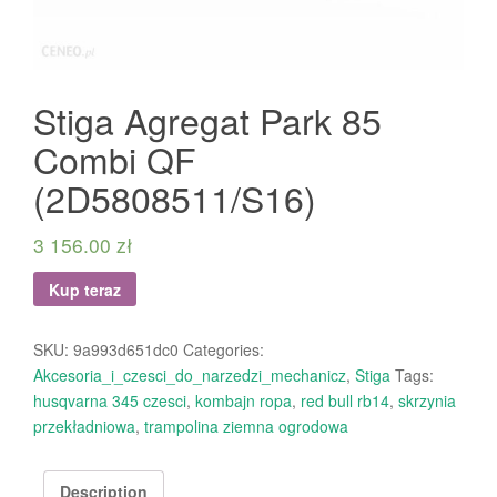
Stiga Agregat Park 85
Combi QF
(2D5808511/S16)
3 156.00
zł
Kup teraz
SKU:
9a993d651dc0
Categories:
Akcesoria_i_czesci_do_narzedzi_mechanicz
,
Stiga
Tags:
husqvarna 345 czesci
,
kombajn ropa
,
red bull rb14
,
skrzynia
przekładniowa
,
trampolina ziemna ogrodowa
Description