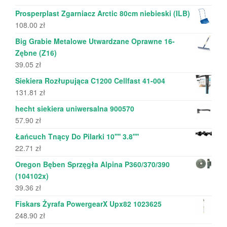
Prosperplast Zgarniacz Arctic 80cm niebieski (ILB)
108.00
zł
Big Grabie Metalowe Utwardzane Oprawne 16-
Zębne (Z16)
39.05
zł
Siekiera Rozłupująca C1200 Cellfast 41-004
131.81
zł
hecht siekiera uniwersalna 900570
57.90
zł
Łańcuch Tnący Do Pilarki 10'''' 3.8''''
22.71
zł
Oregon Bęben Sprzęgła Alpina P360/370/390
(104102x)
39.36
zł
Fiskars Żyrafa PowergearX Upx82 1023625
248.90
zł