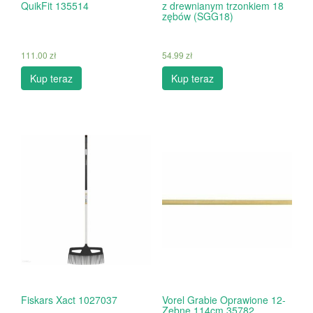
QuikFit 135514
z drewnianym trzonkiem 18
zębów (SGG18)
111.00
zł
54.99
zł
Kup teraz
Kup teraz
Fiskars Xact 1027037
Vorel Grabie Oprawione 12-
Zębne 114cm 35782