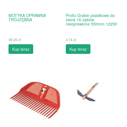
MOTYKA OPRAWNA
Profix Grabie plastikowe do
TRÓJZĘBNA
siana 16-zębów
nieoprawione 550mm 12250
36.26
zł
4.74
zł
Kup teraz
Kup teraz