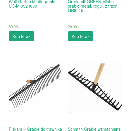
Wolf Garten Miotłograbie
Greenmill GREEN Miotło-
UC-M 3524000
grabie metal. regul. z trzon
GR6515
89.00
zł
29.00
zł
Kup teraz
Kup teraz
Fiskars – Grabie do trawnika
Schmith Grabie wzmacniane