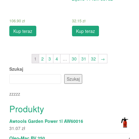
106.90
zł
32.15
zł
Kup teraz
Kup teraz
1
2
3
4
…
30
31
32
→
Szukaj
Szukaj
zzzzz
Produkty
Awtools Garden Power 1l AW60016
31.07
zł
Oleo-Mac BV 250