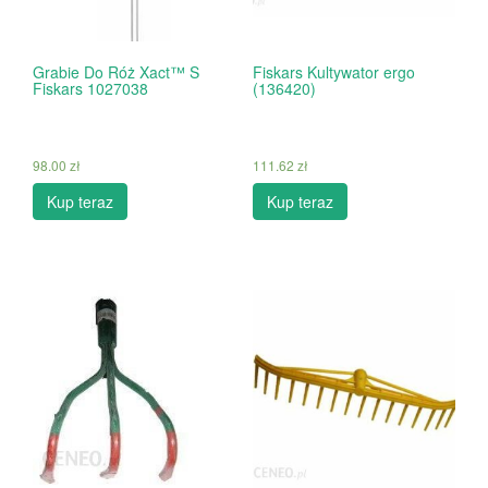
Grabie Do Róż Xact™ S
Fiskars Kultywator ergo
Fiskars 1027038
(136420)
98.00
zł
111.62
zł
Kup teraz
Kup teraz