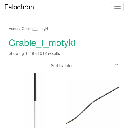
Falochron
T
o
g
g
Home
/ Grabie_i_motyki
l
Grabie_i_motyki
e
n
Showing 1–16 of 512 results
a
v
i
g
a
t
i
o
n