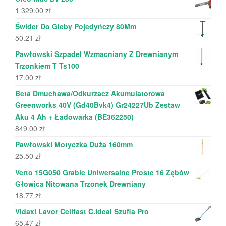
1 329.00
zł
Świder Do Gleby Pojedyńczy 80Mm
50.21
zł
Pawłowski Szpadel Wzmacniany Z Drewnianym
Trzonkiem T Ts100
17.00
zł
Beta Dmuchawa/Odkurzacz Akumulatorowa
Greenworks 40V (Gd40Bvk4) Gr24227Ub Zestaw
Aku 4 Ah + Ładowarka (BE362250)
849.00
zł
Pawłowski Motyczka Duża 160mm
25.50
zł
Verto 15G050 Grabie Uniwersalne Proste 16 Zębów
Głowica Nitowana Trzonek Drewniany
18.77
zł
Vidaxl Lavor Cellfast C.Ideal Szufla Pro
65.47
zł