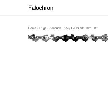
Falochron
Home
/
Stiga
/ Łańcuch Tnący Do Pilarki 10”” 3.8””