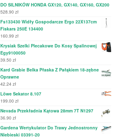
DO SILNIKÓW HONDA GX120, GX140, GX160, GX200
528.90
zł
Fs133430 Widły Gospodarcze Ergo 22X137cm
Fiskars 250E 134400
160.99
zł
Krysiak Szelki Plecakowe Do Kosy Spalinowej
Egy9100050
39.50
zł
Kard Grabie Belka Płaska Z Pałąkiem 18-zębne
Oprawne
42.24
zł
Löwe Sekator 8.107
199.00
zł
Nevada Przekładnia Kątowa 28mm 7T N1297
36.90
zł
Gardena Wertykulator Do Trawy Jednostronny
Niebieski 03391-20