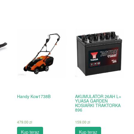
Handy Kcw1738B
AKUMULATOR 26AH L+
YUASA GARDEN
KOSIARKI TRAKTORKA
896
479.00
zł
159.00
zł
Kup teraz
Kup teraz