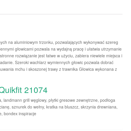
nych na aluminiowym trzonku, pozwalających wykonywać szereg
ennymi głowicami pozwala na wydajną pracę i ułatwia utrzymanie
onne rozwiązanie jest łatwe w użyciu, zabiera niewiele miejsca i
zadanie. Szeroki wachlarz wymiennych głowic pozwala dobrać
uwania mchu i skoszonej trawy z trawnika Głowica wykonana z
Quikfit 21074
a, landmann grill węglowy, płytki gresowe zewnętrzne, podłoga
ścianę, sznurek do wełny, kratka na bluszcz, skrzynia drewniana,
, bondex inspiracje