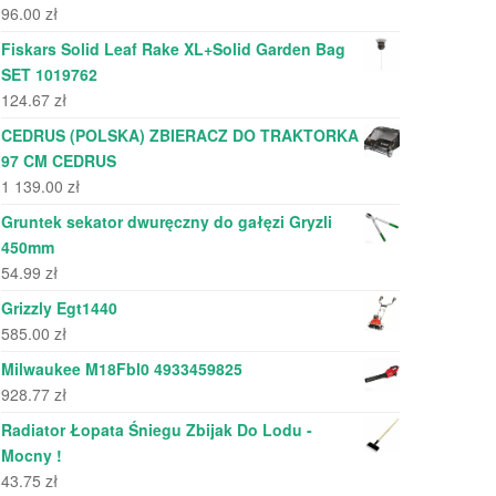
96.00
zł
Fiskars Solid Leaf Rake XL+Solid Garden Bag
SET 1019762
124.67
zł
CEDRUS (POLSKA) ZBIERACZ DO TRAKTORKA
97 CM CEDRUS
1 139.00
zł
Gruntek sekator dwuręczny do gałęzi Gryzli
450mm
54.99
zł
Grizzly Egt1440
585.00
zł
Milwaukee M18Fbl0 4933459825
928.77
zł
Radiator Łopata Śniegu Zbijak Do Lodu -
Mocny !
43.75
zł