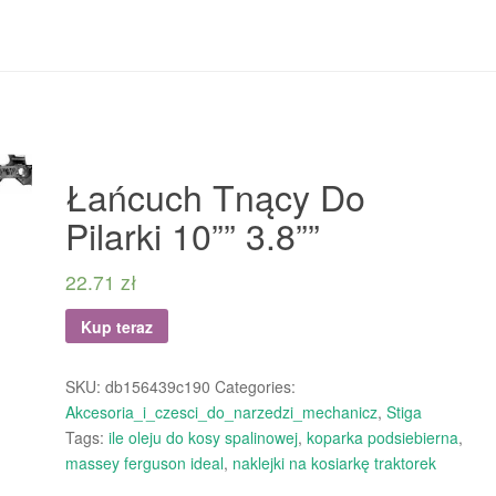
Łańcuch Tnący Do
Pilarki 10”” 3.8””
22.71
zł
Kup teraz
SKU:
db156439c190
Categories:
Akcesoria_i_czesci_do_narzedzi_mechanicz
,
Stiga
Tags:
ile oleju do kosy spalinowej
,
koparka podsiebierna
,
massey ferguson ideal
,
naklejki na kosiarkę traktorek