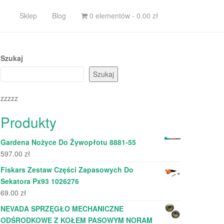
Sklep
Blog
0 elementów -
0.00
zł
Szukaj
Szukaj
zzzzz
Produkty
Gardena Nożyce Do Żywopłotu 8881-55
597.00
zł
Fiskars Zestaw Części Zapasowych Do
Sekatora Px93 1026276
69.00
zł
NEVADA SPRZĘGŁO MECHANICZNE
ODŚRODKOWE Z KOŁEM PASOWYM NORAM