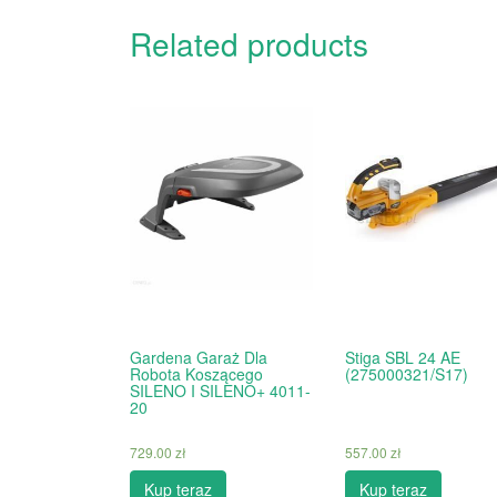
Related products
Gardena Garaż Dla
Stiga SBL 24 AE
Robota Koszącego
(275000321/S17)
SILENO I SILENO+ 4011-
20
729.00
zł
557.00
zł
Kup teraz
Kup teraz