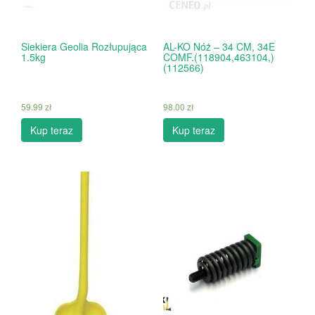
Siekiera Geolia Rozłupująca
AL-KO Nóż – 34 CM, 34E
1.5kg
COMF.(118904,463104,)
(112566)
59.99
zł
98.00
zł
Kup teraz
Kup teraz