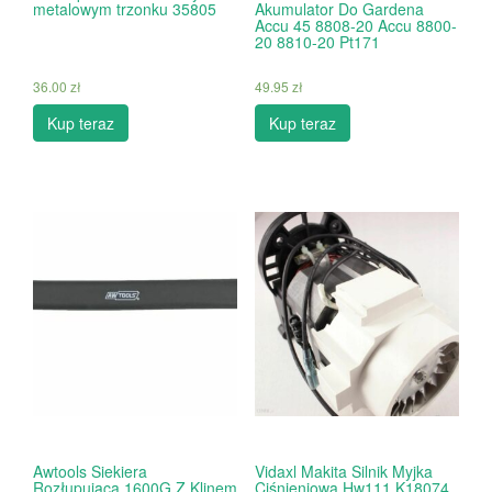
metalowym trzonku 35805
Akumulator Do Gardena
Accu 45 8808-20 Accu 8800-
20 8810-20 Pt171
36.00
zł
49.95
zł
Kup teraz
Kup teraz
Awtools Siekiera
Vidaxl Makita Silnik Myjka
Rozłupująca 1600G Z Klinem
Ciśnieniowa Hw111 K18074