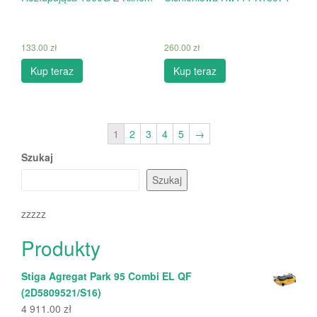
133.00
zł
260.00
zł
Kup teraz
Kup teraz
1
2
3
4
5
→
Szukaj
Szukaj
zzzzz
Produkty
Stiga Agregat Park 95 Combi EL QF
(2D5809521/S16)
4 911.00
zł