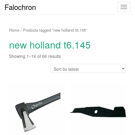
Falochron
T
o
g
g
Home
/ Products tagged “new holland t6.145”
l
new holland t6.145
e
n
Showing 1–16 of 66 results
a
v
i
g
a
t
i
o
n