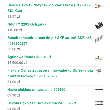
Bahco P129-19 Nożyczki do Zawiązków (P129-19-
BULK30)
39.57
zł
NAC FY 220S Ostrzałka
119.00
zł
Bosch łańcuch 1.1mm do pił AKE 35-19S AKE 35S
F016800257
73.06
zł
Agrinowa Honda Ju 949-H
18 500.00
zł
Fiskars Ostrze Zapasowe I Kowadełko Do Sekatora
Kowadełkowego L77 1026292
81.00
zł
Hecht siekiera uniwersalna 901590
69.90
zł
Bellota Rękojeść Do Sekatora 2-R 3578-M60
94.00
zł