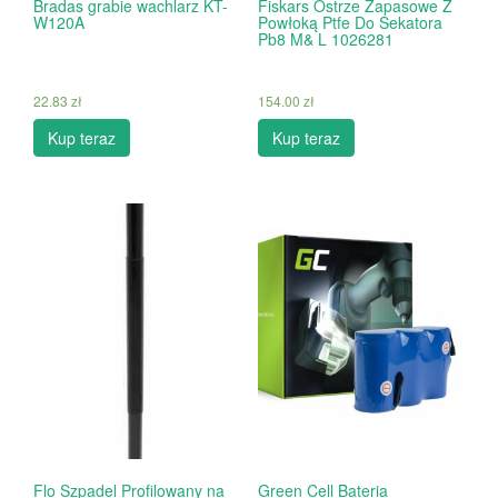
Bradas grabie wachlarz KT-
Fiskars Ostrze Zapasowe Z
W120A
Powłoką Ptfe Do Sekatora
Pb8 M& L 1026281
22.83
zł
154.00
zł
Kup teraz
Kup teraz
Flo Szpadel Profilowany na
Green Cell Bateria