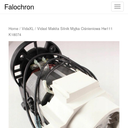
Falochron
T
o
g
g
Home
/
VidaXL
/ Vidaxl Makita Silnik Myjka Ciśnieniowa Hw111
l
K18074
e
n
a
v
i
g
a
t
i
o
n