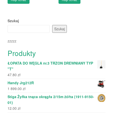
Szukaj
Szukaj
zzzzz
Produkty
ŁOPATA DO WĘGLA nr.3 TRZON DREWNIANY TYP
"T"
47.80
zł
Handy Jrg212R
1 899.00
zł
Stiga Żyłka tnąca okrągła 2/15m żółta (1911-9150-
01)
12.00
zł