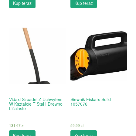
Kup teraz
Kup teraz
Vidaxl Szpadel Z Uchwytem
Siewnik Fiskars Solid
W Kształcie T Stal I Drewno
1057076
Liściaste
131.67
zł
59.99
zł
Kup teraz
Kup teraz