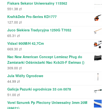
Fiskars Sekator Uniwersalny 115562
551.38
zł
Kraft&Dele Pro-Series KD1777
127.00
zł
Juco Siekiera Tradycyjna 1250G T7052
65.31
zł
Vidaxl 900M/H 42,7Cm
669.30
zł
Nac New American Concept Lemiesz Pług do
Zamiatarki Odśnieżarki Nac Kcb25-F Ewimax ()
309.00
zł
Jula Widły Ogrodowe
44.99
zł
Galicja Pazurki ogrodnicze 33 cm 0078
51.00
zł
Vorel Sznurek Pp Pleciony Uniwesalny 3mm 20M
(69621)