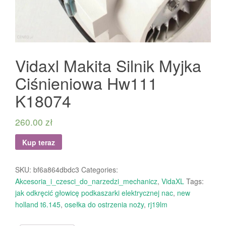
Vidaxl Makita Silnik Myjka
Ciśnieniowa Hw111
K18074
260.00
zł
Kup teraz
SKU:
bf6a864dbdc3
Categories:
Akcesoria_i_czesci_do_narzedzi_mechanicz
,
VidaXL
Tags:
jak odkręcić głowicę podkaszarki elektrycznej nac
,
new
holland t6.145
,
osełka do ostrzenia noży
,
rj19lm