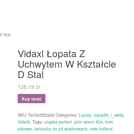
D Stal
Vidaxl Łopata Z
Uchwytem W Kształcie
D Stal
125.19
zł
Kup teraz
SKU:
fbc3e25f2a2b
Categories:
Lopaty_szpadle_i_widly
,
VidaXL
Tags:
czapka perfect
,
john deere 854
,
koło
stalowe
,
łańcuchy do pił spalinowych
,
new holland