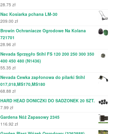
28.75
zł
Nac Kosiarka pchana LM-30
209.00
zł
Browin Ochraniacze Ogrodowe Na Kolana
721701
28.96
zł
Nevada Sprzęgło Stihl FS 120 200 250 300 350
400 450 480 (N1436)
55.35
zł
Nevada Cewka zapłonowa do pilarki Stihl
017,018,MS170,MS180
68.88
zł
HARD HEAD DONICZKI DO SADZONEK 20 SZT.
7.99
zł
Gardena Nóż Zapasowy 2345
116.92
zł
Garden Plast Wózek Ogrodowy (3262888)