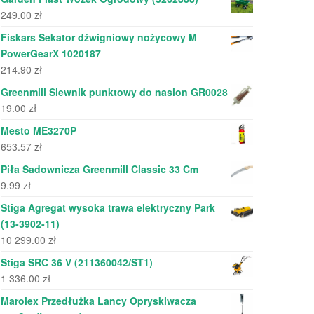
249.00
zł
Fiskars Sekator dźwigniowy nożycowy M
PowerGearX 1020187
214.90
zł
Greenmill Siewnik punktowy do nasion GR0028
19.00
zł
Mesto ME3270P
653.57
zł
Piła Sadownicza Greenmill Classic 33 Cm
9.99
zł
Stiga Agregat wysoka trawa elektryczny Park
(13-3902-11)
10 299.00
zł
Stiga SRC 36 V (211360042/ST1)
1 336.00
zł
Marolex Przedłużka Lancy Opryskiwacza