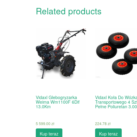
Related products
Vidaxl Glebogryzarka
Vidaxl Koła Do Wózk
Weima Wm1100F 6Dif
Transportowego 4 Szt
13.0Km
Pełne Poliuretan 3.00
5 599.00
zł
224.78
zł
Kup teraz
Kup teraz