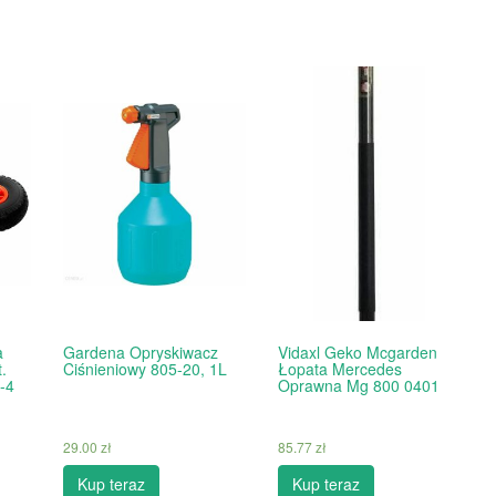
a
Gardena Opryskiwacz
Vidaxl Geko Mcgarden
.
Ciśnieniowy 805-20, 1L
Łopata Mercedes
-4
Oprawna Mg 800 0401
29.00
zł
85.77
zł
Kup teraz
Kup teraz