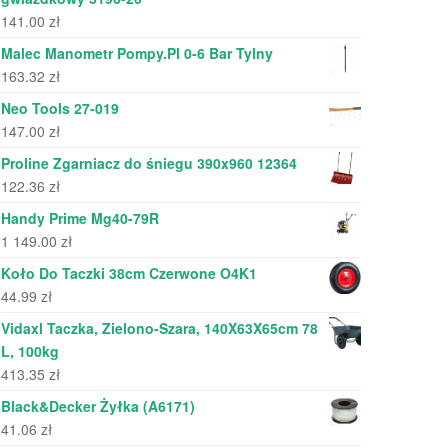
141.00
zł
Malec Manometr Pompy.Pl 0-6 Bar Tylny
163.32
zł
Neo Tools 27-019
147.00
zł
Proline Zgarniacz do śniegu 390x960 12364
122.36
zł
Handy Prime Mg40-79R
1 149.00
zł
Koło Do Taczki 38cm Czerwone O4K1
44.99
zł
Vidaxl Taczka, Zielono-Szara, 140X63X65cm 78
L, 100kg
413.35
zł
Black&Decker Żyłka (A6171)
41.06
zł