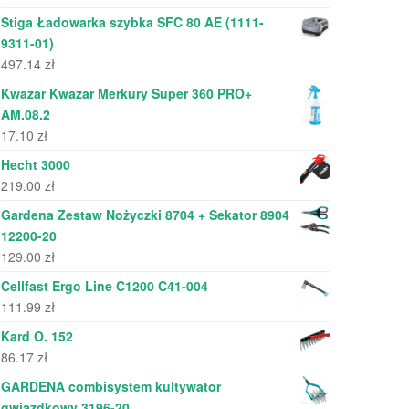
Stiga Ładowarka szybka SFC 80 AE (1111-
9311-01)
497.14
zł
Kwazar Kwazar Merkury Super 360 PRO+
AM.08.2
17.10
zł
Hecht 3000
219.00
zł
Gardena Zestaw Nożyczki 8704 + Sekator 8904
12200-20
129.00
zł
Cellfast Ergo Line C1200 C41-004
111.99
zł
Kard O. 152
86.17
zł
GARDENA combisystem kultywator
gwiazdkowy 3196-20