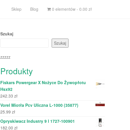
Sklep
Blog
0 elementów -
0.00
zł
Szukaj
Szukaj
zzzzz
Produkty
Fiskars Powergear X Nożyce Do Żywopłotu
Hsx92
242.33
zł
Vorel Miotła Pcv Uliczna L-1000 (35877)
25.99
zł
Opryskiwacz Industry 9 l 1727-100901
182.00
zł