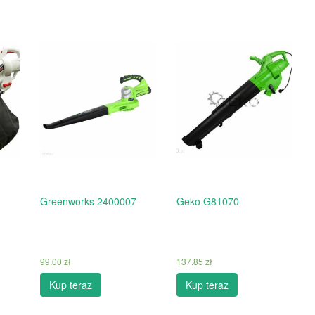
Greenworks 2400007
Geko G81070
99.00
zł
137.85
zł
Kup teraz
Kup teraz