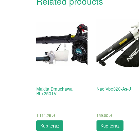
Related products
Makita Dmuchawa
Nac Vbe320-As-J
Bhx2501V
1 111.29
zł
159.00
zł
Kup teraz
Kup teraz