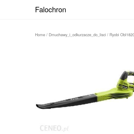
Falochron
Home
/
Dmuchawy_i_odkurzacze_do_lisci
/ Ryobi Obl182