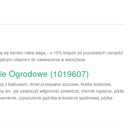
ą się bardzo niską wagą – o 10% lżejsze od pozostałych narzędzi
cjalnym otworem do zawieszenia w warsztacie.
bie Ogrodowe (1019607)
ep z kaktusami, drzwi przesuwne ażurowe, kratka ściekowa,
 3m, jak zwiększyć wilgotność powietrza, miernik napiecia, płytki
amienie, czyszczenie gaźnika w kosiarce spalinowej, płytka