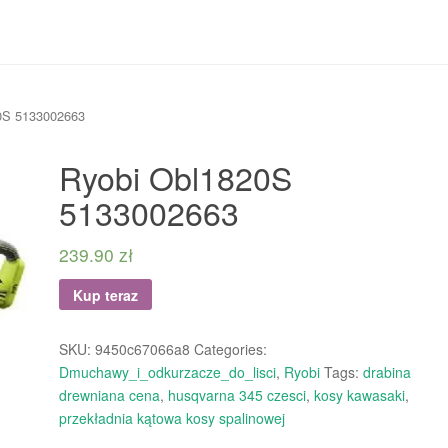
0S 5133002663
Ryobi Obl1820S
5133002663
239.90
zł
Kup teraz
SKU:
9450c67066a8
Categories:
Dmuchawy_i_odkurzacze_do_lisci
,
Ryobi
Tags:
drabina
drewniana cena
,
husqvarna 345 czesci
,
kosy kawasaki
,
przekładnia kątowa kosy spalinowej