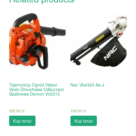
Tajemniczy Ogród Vidaxl
Nac Vbe320-As-J
Vexin Dmuchawa Odkurzacz
Spalinowa Demon Vx5313
592.90
zł
159.00
zł
Kup teraz
Kup teraz