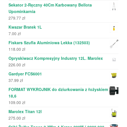
Sekator 2-Ręczny 40Cm Karbowany Bellota
Upominkarnia
279.77
zł
Kwazar Bratek 1L
7.00
zł
Fiskars Szufla Aluminiowa Lekka (132503)
118.00
zł
Opryskiwacz Kompresyjny Industry 12L. Marolex
226.00
zł
Gardyer FCS6001
37.99
zł
FORMAT WYKROJNIK do dziurkowania z łożyskiem
18,6
109.00
zł
Marolex Titan 12l
275.00
zł
Stihl Żyłka Tnąca 2,7Mm 4-Kątna 209M ( 0000 930