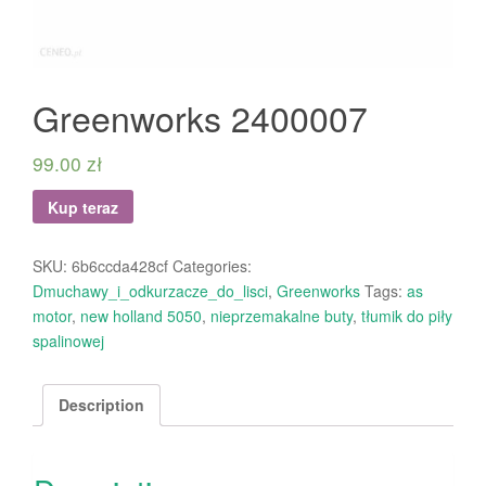
Greenworks 2400007
99.00
zł
Kup teraz
SKU:
6b6ccda428cf
Categories:
Dmuchawy_i_odkurzacze_do_lisci
,
Greenworks
Tags:
as
motor
,
new holland 5050
,
nieprzemakalne buty
,
tłumik do piły
spalinowej
Description