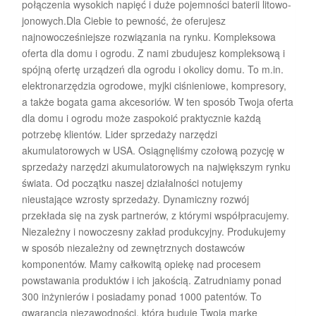
połączenia wysokich napięć i duże pojemności baterii litowo-
jonowych.Dla Ciebie to pewność, że oferujesz
najnowocześniejsze rozwiązania na rynku. Kompleksowa
oferta dla domu i ogrodu. Z nami zbudujesz kompleksową i
spójną ofertę urządzeń dla ogrodu i okolicy domu. To m.in.
elektronarzędzia ogrodowe, myjki ciśnieniowe, kompresory,
a także bogata gama akcesoriów. W ten sposób Twoja oferta
dla domu i ogrodu może zaspokoić praktycznie każdą
potrzebę klientów. Lider sprzedaży narzędzi
akumulatorowych w USA. Osiągnęliśmy czołową pozycję w
sprzedaży narzędzi akumulatorowych na największym rynku
świata. Od początku naszej działalności notujemy
nieustające wzrosty sprzedaży. Dynamiczny rozwój
przekłada się na zysk partnerów, z którymi współpracujemy.
Niezależny i nowoczesny zakład produkcyjny. Produkujemy
w sposób niezależny od zewnętrznych dostawców
komponentów. Mamy całkowitą opiekę nad procesem
powstawania produktów i ich jakością. Zatrudniamy ponad
300 inżynierów i posiadamy ponad 1000 patentów. To
gwarancja niezawodności, która buduje Twoją markę