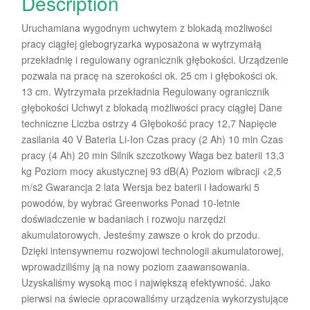
Description
Uruchamiana wygodnym uchwytem z blokadą możliwości
pracy ciągłej glebogryzarka wyposażona w wytrzymałą
przekładnię i regulowany ogranicznik głębokości. Urządzenie
pozwala na pracę na szerokości ok. 25 cm i głębokości ok.
13 cm. Wytrzymała przekładnia Regulowany ogranicznik
głębokości Uchwyt z blokadą możliwości pracy ciągłej Dane
techniczne Liczba ostrzy 4 Głębokość pracy 12,7 Napięcie
zasilania 40 V Bateria Li-Ion Czas pracy (2 Ah) 10 min Czas
pracy (4 Ah) 20 min Silnik szczotkowy Waga bez baterii 13,3
kg Poziom mocy akustycznej 93 dB(A) Poziom wibracji <2,5
m/s2 Gwarancja 2 lata Wersja bez baterii i ładowarki 5
powodów, by wybrać Greenworks Ponad 10-letnie
doświadczenie w badaniach i rozwoju narzędzi
akumulatorowych. Jesteśmy zawsze o krok do przodu.
Dzięki intensywnemu rozwojowi technologii akumulatorowej,
wprowadziliśmy ją na nowy poziom zaawansowania.
Uzyskaliśmy wysoką moc i największą efektywność. Jako
pierwsi na świecie opracowaliśmy urządzenia wykorzystujące