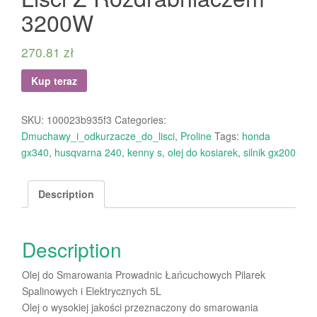
3200W
270.81
zł
Kup teraz
SKU:
100023b935f3
Categories:
Dmuchawy_i_odkurzacze_do_lisci
,
Proline
Tags:
honda
gx340
,
husqvarna 240
,
kenny s
,
olej do kosiarek
,
silnik gx200
Description
Description
Olej do Smarowania Prowadnic Łańcuchowych Pilarek
Spalinowych i Elektrycznych 5L
Olej o wysokiej jakości przeznaczony do smarowania