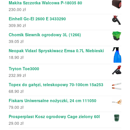
Makita Szczotka Walcowa P-18035 80
230.00
zł
Einhell Gc-El 2600 E 3433290
309.90
zł
Chomik Siewnik ogrodowy 3L (1266)
39.05
zł
Neopak Vidaxl Spryskiwacz Emsa 0.7L Niebieski
18.90
zł
Tryton Toe3000
232.99
zł
Topex do gałęzi, teleskopowy 70-100cm 15a253
68.90
zł
Fiskars Uniwersalne nożyczki, 24 cm 111050
79.00
zł
Prosperplast Kosz ogrodowy Cage zielony 60l
29.00
zł