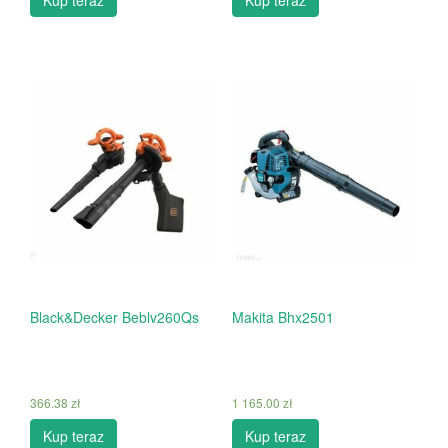
Kup teraz
Kup teraz
Black&Decker Beblv260Qs
Makita Bhx2501
366.38
zł
1 165.00
zł
Kup teraz
Kup teraz