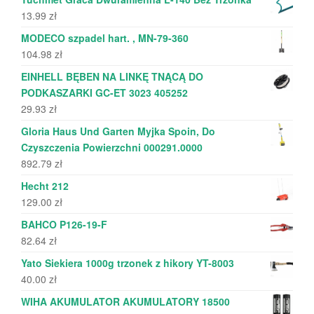
13.99
zł
MODECO szpadel hart. , MN-79-360
104.98
zł
EINHELL BĘBEN NA LINKĘ TNĄCĄ DO
PODKASZARKI GC-ET 3023 405252
29.93
zł
Gloria Haus Und Garten Myjka Spoin, Do
Czyszczenia Powierzchni 000291.0000
892.79
zł
Hecht 212
129.00
zł
BAHCO P126-19-F
82.64
zł
Yato Siekiera 1000g trzonek z hikory YT-8003
40.00
zł
WIHA AKUMULATOR AKUMULATORY 18500