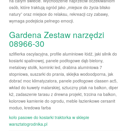
na całym świecie. Wychodzenie naprzeciw oczekiwaniom
osób, które traktują ogród jako „miejsce do życia blisko
natury” oraz miejsce do relaksu, rekreacji czy zabawy,
wymaga podejścia pełnego emocji.
Gardena Zestaw narzędzi
08966-30
szlifierka oscylacyjna, profile aluminiowe łódź, jaki silnik do
kosiarki spalinowej, panele podłogowe dąb bielony,
metalowy stolik, kominki led, drabina aluminiowa 7
stopniowa, suszarki do prania, sklejka wodoodporna, jak
dobrać moc klimatyzatora, panele podłogowe classen ac5,
wkład do kuwety malarskiej, sztuczny ptak na balkon, diper
k2, zadaszenie tarasu z drewna projekt, trzcina na balkon,
kolorowe kamienie do ogrodu, meble łazienkowe cersanit
moduo, kredowa farba
koło pasowe do kosiarki traktorka w sklepie
warsztatogrodnika.pl