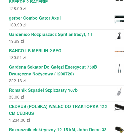
SPEEDE 2 BATERIE
128.00
zł
gerber Combo Gator Axe I
169.99
zł
Gardenico Rozpraszacz Sprit antracyt, 1 l
19.99
zł
BAHCO LS-MERLIN-2.5FG
130.51
zł
Gardena Sekator Do Gałęzi Energycut 750B
Dwuręczny Nożycowy (1200720)
222.13
zł
Romanik Szpadel Szpiczasty 167b
33.00
zł
CEDRUS (POLSKA) WALEC DO TRAKTORKA 122
CM CEDRUS
1 234.00
zł
Rozrusznik elektryczny 12-15 kM, John Deere 33-