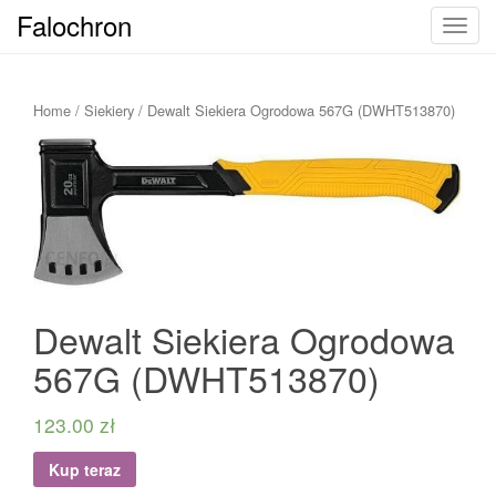
Falochron
T
o
g
g
Home
/
Siekiery
/ Dewalt Siekiera Ogrodowa 567G (DWHT513870)
l
e
n
a
v
i
g
a
Dewalt Siekiera Ogrodowa
t
i
567G (DWHT513870)
o
n
123.00
zł
Kup teraz