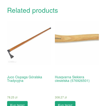
Related products
Juco Ciupaga Góralska
Husqvarna Siekiera
Tradycyjna
ciesielska (576926501)
78.25
zł
308.27
zł
Kup teraz
Kup teraz