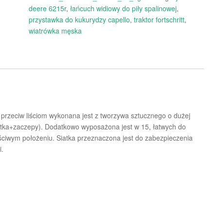
deere 6215r
,
łańcuch widiowy do piły spalinowej
,
przystawka do kukurydzy capello
,
traktor fortschritt
,
wiatrówka męska
 przeciw liściom wykonana jest z tworzywa sztucznego o dużej
atka+zaczepy). Dodatkowo wyposażona jest w 15, łatwych do
ciwym położeniu. Siatka przeznaczona jest do zabezpieczenia
i.