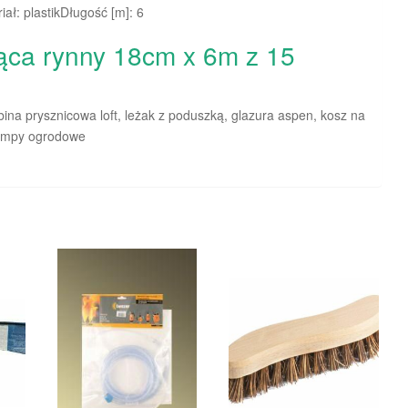
ł: plastikDługość [m]: 6
jąca rynny 18cm x 6m z 15
ina prysznicowa loft, leżak z poduszką, glazura aspen, kosz na
lampy ogrodowe