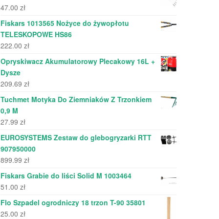
47.00
zł
Fiskars 1013565 Nożyce do żywopłotu
TELESKOPOWE HS86
222.00
zł
Opryskiwacz Akumulatorowy Plecakowy 16L +
Dysze
209.69
zł
Tuchmet Motyka Do Ziemniaków Z Trzonkiem
0,9 M
27.99
zł
EUROSYSTEMS Zestaw do glebogryzarki RTT
907950000
899.99
zł
Fiskars Grabie do liści Solid M 1003464
51.00
zł
Flo Szpadel ogrodniczy 18 trzon T-90 35801
25.00
zł