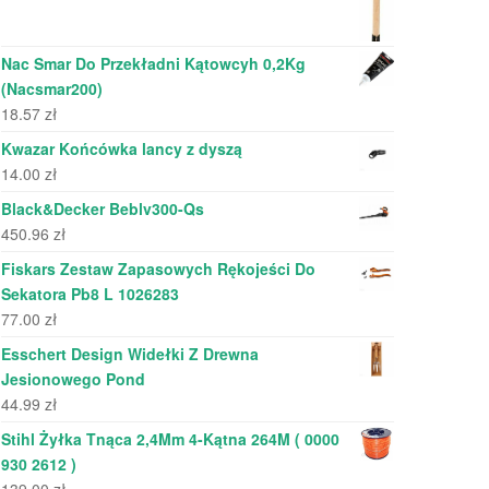
Nac Smar Do Przekładni Kątowcyh 0,2Kg
(Nacsmar200)
18.57
zł
Kwazar Końcówka lancy z dyszą
14.00
zł
Black&Decker Beblv300-Qs
450.96
zł
Fiskars Zestaw Zapasowych Rękojeści Do
Sekatora Pb8 L 1026283
77.00
zł
Esschert Design Widełki Z Drewna
Jesionowego Pond
44.99
zł
Stihl Żyłka Tnąca 2,4Mm 4-Kątna 264M ( 0000
930 2612 )