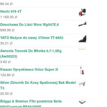
86.04
zł
Hecht 976 4T
1 169.00
zł
Dmuchawa Do Liści Worx Wg547E.9
899.99
zł
YATO Nożyce do trawy 370mm YT-8853
30.21
zł
Awtools Trzonek Do Młotka 0,7-1,5Kg
(Aw00223)
3.82
zł
Kwazar Opryskiwacz Orion Super 3l
124.80
zł
Silver Zbiornik Do Kosy Spalinowej Bak Model
T3
20.00
zł
Briggs & Stratton Filtr powietrza Seria
600/Quantum BS491588S