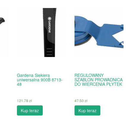
Gardena Siekiera
REGULOWANY
uniwersalna 900B 8713-
SZABLON PROWADNICA
48
DO WIERCENIA PŁYTEK
121.78
zł
47.50
zł
Kup teraz
Kup teraz