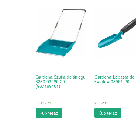
Gardena Szufla do śniegu
Gardena Łopatka do
3260 03260-20
kwiatów 08951-20
(967169101)
383.44
zł
20.02
zł
Kup teraz
Kup teraz