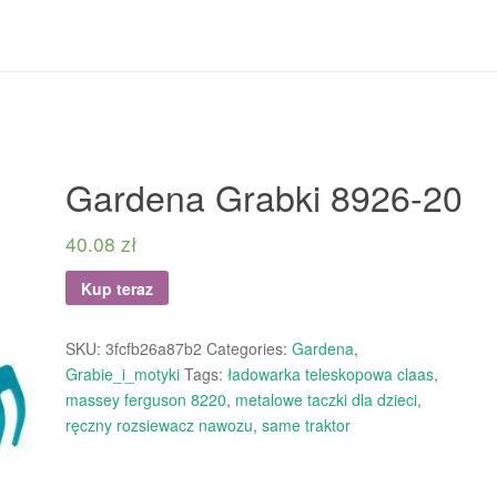
Gardena Grabki 8926-20
40.08
zł
Kup teraz
SKU:
3fcfb26a87b2
Categories:
Gardena
,
Grabie_i_motyki
Tags:
ładowarka teleskopowa claas
,
massey ferguson 8220
,
metalowe taczki dla dzieci
,
ręczny rozsiewacz nawozu
,
same traktor