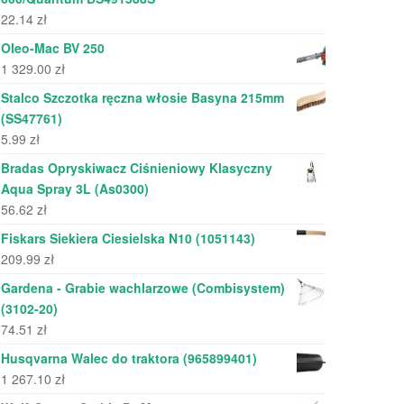
22.14
zł
Oleo-Mac BV 250
1 329.00
zł
Stalco Szczotka ręczna włosie Basyna 215mm
(SS47761)
5.99
zł
Bradas Opryskiwacz Ciśnieniowy Klasyczny
Aqua Spray 3L (As0300)
56.62
zł
Fiskars Siekiera Ciesielska N10 (1051143)
209.99
zł
Gardena - Grabie wachlarzowe (Combisystem)
(3102-20)
74.51
zł
Husqvarna Walec do traktora (965899401)
1 267.10
zł