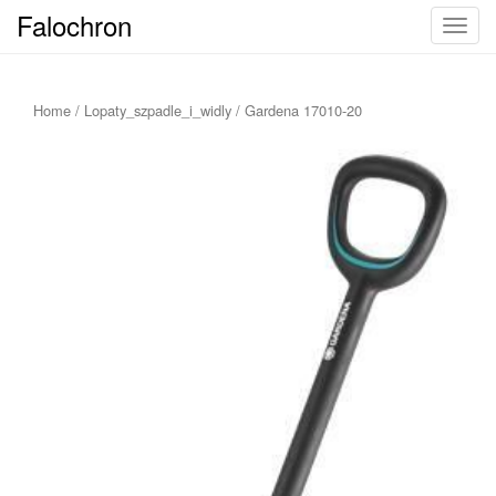
Falochron
T
o
g
g
Home
/
Lopaty_szpadle_i_widly
/ Gardena 17010-20
l
e
n
a
v
i
g
a
t
i
o
n