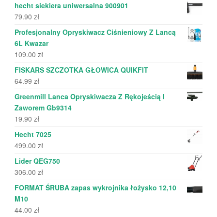
hecht siekiera uniwersalna 900901
79.90
zł
Profesjonalny Opryskiwacz Ciśnieniowy Z Lancą
6L Kwazar
109.00
zł
FISKARS SZCZOTKA GŁOWICA QUIKFIT
64.99
zł
Greenmill Lanca Opryskiwacza Z Rękojeścią I
Zaworem Gb9314
19.90
zł
Hecht 7025
499.00
zł
Lider QEG750
306.00
zł
FORMAT ŚRUBA zapas wykrojnika łożysko 12,10
M10
44.00
zł