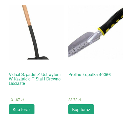
Vidaxl Szpadel Z Uchwytem
Proline Łopatka 40066
W Kształcie T Stal I Drewno
Liściaste
131.67
zł
23.72
zł
Kup teraz
Kup teraz