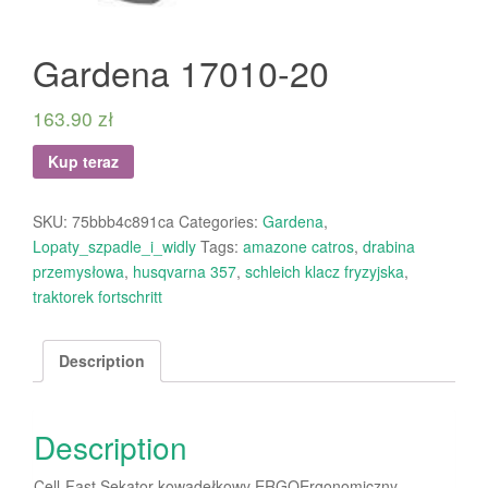
Gardena 17010-20
163.90
zł
Kup teraz
SKU:
75bbb4c891ca
Categories:
Gardena
,
Lopaty_szpadle_i_widly
Tags:
amazone catros
,
drabina
przemysłowa
,
husqvarna 357
,
schleich klacz fryzyjska
,
traktorek fortschritt
Description
Description
Cell-Fast Sekator kowadełkowy ERGOErgonomiczny,