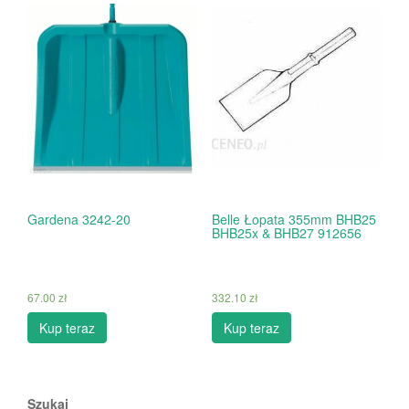
Gardena 3242-20
Belle Łopata 355mm BHB25
BHB25x & BHB27 912656
67.00
zł
332.10
zł
Kup teraz
Kup teraz
Szukaj