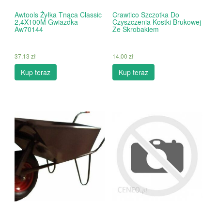
Awtools Żyłka Tnąca Classic
Crawtico Szczotka Do
2,4X100M Gwiazdka
Czyszczenia Kostki Brukowej
Aw70144
Ze Skrobakiem
37.13
zł
14.00
zł
Kup teraz
Kup teraz