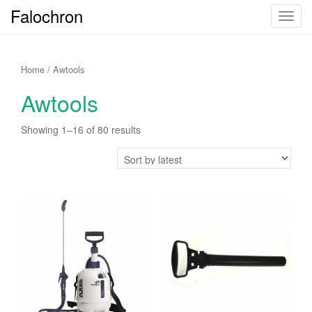
Falochron
T
o
g
g
Home
/ Awtools
l
Awtools
e
n
Showing 1–16 of 80 results
a
v
i
g
a
t
i
o
n