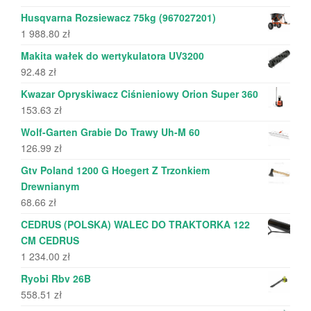
Husqvarna Rozsiewacz 75kg (967027201)
1 988.80
zł
Makita wałek do wertykulatora UV3200
92.48
zł
Kwazar Opryskiwacz Ciśnieniowy Orion Super 360
153.63
zł
Wolf-Garten Grabie Do Trawy Uh-M 60
126.99
zł
Gtv Poland 1200 G Hoegert Z Trzonkiem
Drewnianym
68.66
zł
CEDRUS (POLSKA) WALEC DO TRAKTORKA 122
CM CEDRUS
1 234.00
zł
Ryobi Rbv 26B
558.51
zł