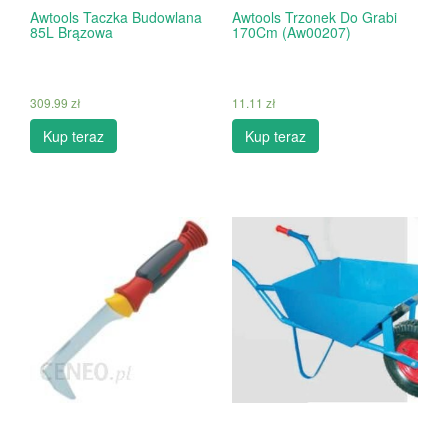
Awtools Taczka Budowlana
Awtools Trzonek Do Grabi
85L Brązowa
170Cm (Aw00207)
309.99
zł
11.11
zł
Kup teraz
Kup teraz