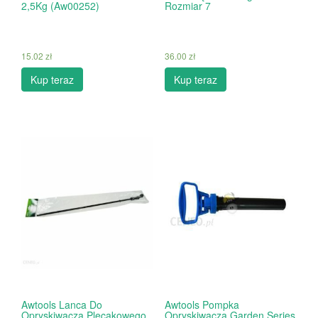
2,5Kg (Aw00252)
Rozmiar 7
15.02
zł
36.00
zł
Kup teraz
Kup teraz
Awtools Lanca Do
Awtools Pompka
Opryskiwacza Plecakowego
Opryskiwacza Garden Series