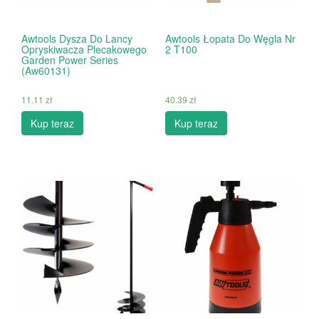
Awtools Dysza Do Lancy
Awtools Łopata Do Węgla Nr
Opryskiwacza Plecakowego
2 T100
Garden Power Series
(Aw60131)
11.11
zł
40.39
zł
Kup teraz
Kup teraz