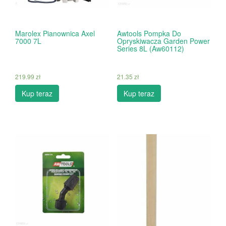
Marolex Pianownica Axel
Awtools Pompka Do
7000 7L
Opryskiwacza Garden Power
Series 8L (Aw60112)
219.99
zł
21.35
zł
Kup teraz
Kup teraz