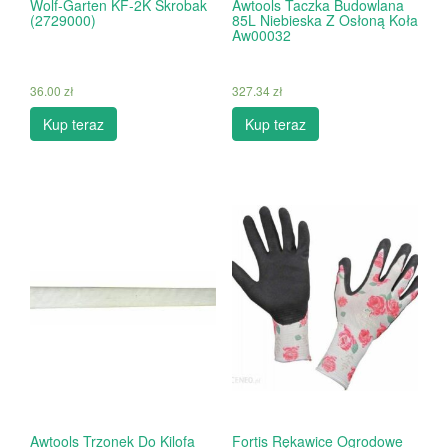
Wolf-Garten KF-2K Skrobak
Awtools Taczka Budowlana
(2729000)
85L Niebieska Z Osłoną Koła
Aw00032
36.00
zł
327.34
zł
Kup teraz
Kup teraz
Awtools Trzonek Do Kilofa
Fortis Rękawice Ogrodowe