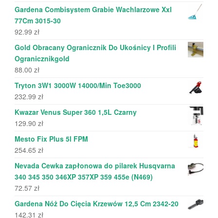
Gardena Combisystem Grabie Wachlarzowe Xxl
77Cm 3015-30
92.99
zł
Gold Obracany Ogranicznik Do Ukośnicy I Profili
Ogranicznikgold
88.00
zł
Tryton 3W1 3000W 14000/Min Toe3000
232.99
zł
Kwazar Venus Super 360 1,5L Czarny
129.90
zł
Mesto Fix Plus 5l FPM
254.65
zł
Nevada Cewka zapłonowa do pilarek Husqvarna
340 345 350 346XP 357XP 359 455e (N469)
72.57
zł
Gardena Nóż Do Cięcia Krzewów 12,5 Cm 2342-20
142.31
zł