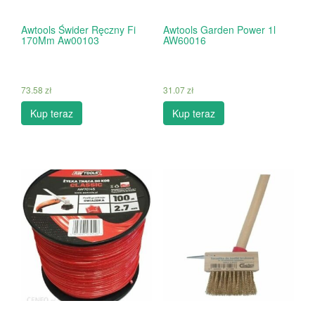
Awtools Świder Ręczny Fi
Awtools Garden Power 1l
170Mm Aw00103
AW60016
73.58
zł
31.07
zł
Kup teraz
Kup teraz