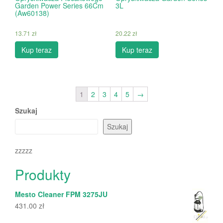
Garden Power Series 66Cm
3L
(Aw60138)
13.71
zł
20.22
zł
Kup teraz
Kup teraz
1
2
3
4
5
→
Szukaj
Szukaj
zzzzz
Produkty
Mesto Cleaner FPM 3275JU
431.00
zł