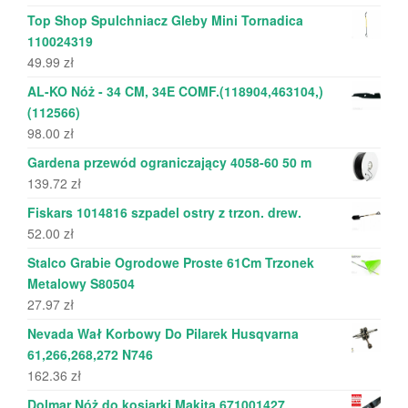
Top Shop Spulchniacz Gleby Mini Tornadica
110024319
49.99
zł
AL-KO Nóż - 34 CM, 34E COMF.(118904,463104,)
(112566)
98.00
zł
Gardena przewód ograniczający 4058-60 50 m
139.72
zł
Fiskars 1014816 szpadel ostry z trzon. drew.
52.00
zł
Stalco Grabie Ogrodowe Proste 61Cm Trzonek
Metalowy S80504
27.97
zł
Nevada Wał Korbowy Do Pilarek Husqvarna
61,266,268,272 N746
162.36
zł
Dolmar Nóż do kosiarki Makita 671001427