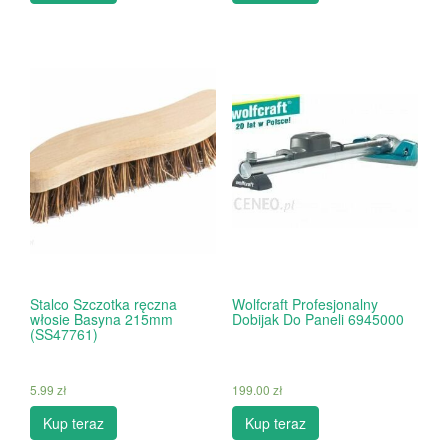
Stalco Szczotka ręczna
Wolfcraft Profesjonalny
włosie Basyna 215mm
Dobijak Do Paneli 6945000
(SS47761)
5.99
zł
199.00
zł
Kup teraz
Kup teraz