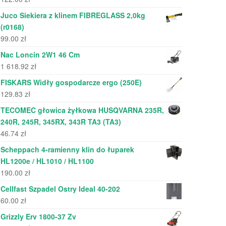
Juco Siekiera z klinem FIBREGLASS 2,0kg
(r0168)
99.00
zł
Nac Loncin 2W1 46 Cm
1 618.92
zł
FISKARS Widły gospodarcze ergo (250E)
129.83
zł
TECOMEC głowica żyłkowa HUSQVARNA 235R,
240R, 245R, 345RX, 343R TA3 (TA3)
46.74
zł
Scheppach 4-ramienny klin do łuparek
HL1200e / HL1010 / HL1100
190.00
zł
Cellfast Szpadel Ostry Ideal 40-202
60.00
zł
Grizzly Erv 1800-37 Zv