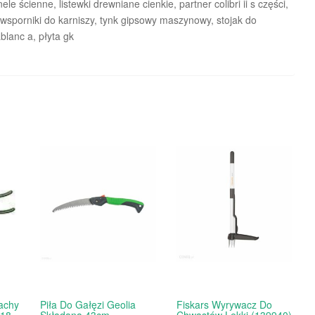
e ścienne, listewki drewniane cienkie, partner colibri ii s części,
, wsporniki do karniszy, tynk gipsowy maszynowy, stojak do
blanc a, płyta gk
achy
Piła Do Gałęzi Geolia
Fiskars Wyrywacz Do
118-
Składana 43cm
Chwastów Lekki (139940)