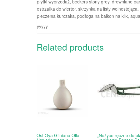
płytki wyprzedaż, beckers stony grey, drewniane panel
ostrzałka do wierteł, skrzynka na listy wolnostojąca
pieczenia kurczaka, podłoga na balkon na klik, aqua
yyyyy
Related products
Ost Oya Gliniana Olla
„Nożyce ręczne do bl
Nawadniająca 2,5L
„”pelikan”” Bessey D