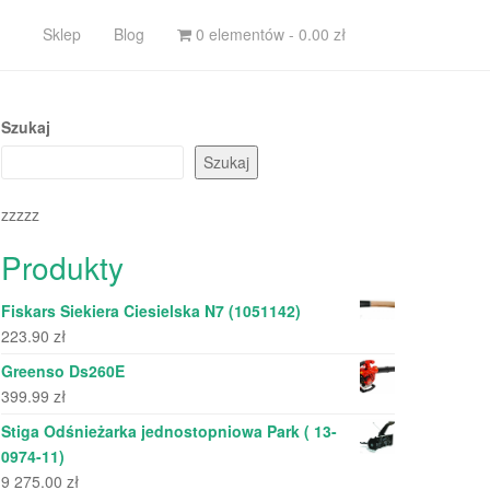
Sklep
Blog
0 elementów -
0.00
zł
Szukaj
Szukaj
zzzzz
Produkty
Fiskars Siekiera Ciesielska N7 (1051142)
223.90
zł
Greenso Ds260E
399.99
zł
Stiga Odśnieżarka jednostopniowa Park ( 13-
0974-11)
9 275.00
zł