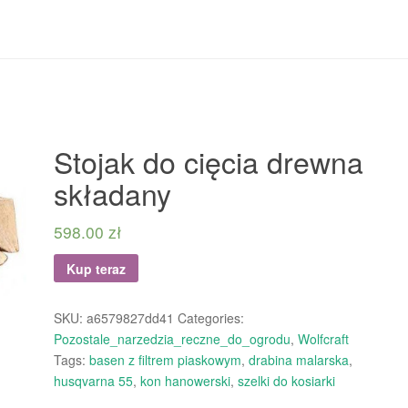
Stojak do cięcia drewna
składany
598.00
zł
Kup teraz
SKU:
a6579827dd41
Categories:
Pozostale_narzedzia_reczne_do_ogrodu
,
Wolfcraft
Tags:
basen z filtrem piaskowym
,
drabina malarska
,
husqvarna 55
,
kon hanowerski
,
szelki do kosiarki