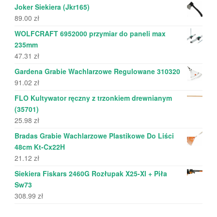
Joker Siekiera (Jkr165)
89.00
zł
WOLFCRAFT 6952000 przymiar do paneli max
235mm
47.31
zł
Gardena Grabie Wachlarzowe Regulowane 310320
91.02
zł
FLO Kultywator ręczny z trzonkiem drewnianym
(35701)
25.98
zł
Bradas Grabie Wachlarzowe Plastikowe Do Liści
48cm Kt-Cx22H
21.12
zł
Siekiera Fiskars 2460G Rozłupak X25-Xl + Piła
Sw73
308.99
zł