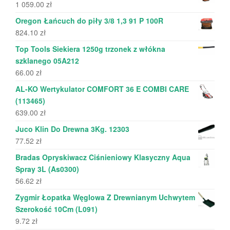
1 059.00
zł
Oregon Łańcuch do piły 3/8 1,3 91 P 100R
824.10
zł
Top Tools Siekiera 1250g trzonek z włókna
szklanego 05A212
66.00
zł
AL-KO Wertykulator COMFORT 36 E COMBI CARE
(113465)
639.00
zł
Juco Klin Do Drewna 3Kg. 12303
77.52
zł
Bradas Opryskiwacz Ciśnieniowy Klasyczny Aqua
Spray 3L (As0300)
56.62
zł
Zygmir Łopatka Węglowa Z Drewnianym Uchwytem
Szerokość 10Cm (L091)
9.72
zł