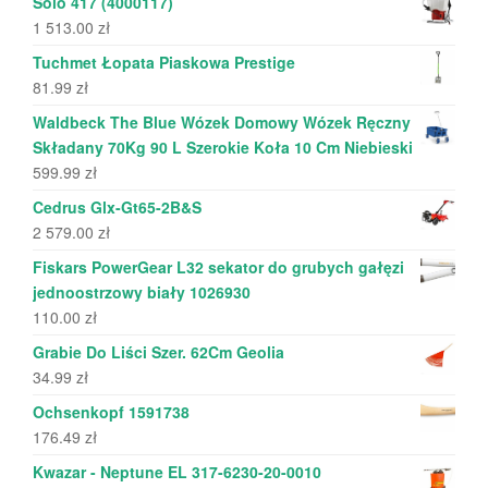
Solo 417 (4000117)
1 513.00
zł
Tuchmet Łopata Piaskowa Prestige
81.99
zł
Waldbeck The Blue Wózek Domowy Wózek Ręczny
Składany 70Kg 90 L Szerokie Koła 10 Cm Niebieski
599.99
zł
Cedrus Glx-Gt65-2B&S
2 579.00
zł
Fiskars PowerGear L32 sekator do grubych gałęzi
jednoostrzowy biały 1026930
110.00
zł
Grabie Do Liści Szer. 62Cm Geolia
34.99
zł
Ochsenkopf 1591738
176.49
zł
Kwazar - Neptune EL 317-6230-20-0010