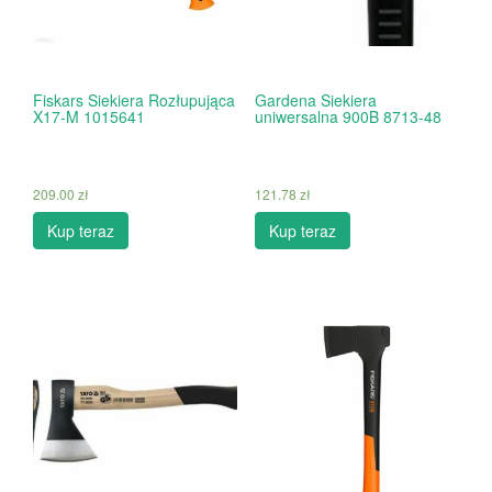
Fiskars Siekiera Rozłupująca
Gardena Siekiera
X17-M 1015641
uniwersalna 900B 8713-48
209.00
zł
121.78
zł
Kup teraz
Kup teraz