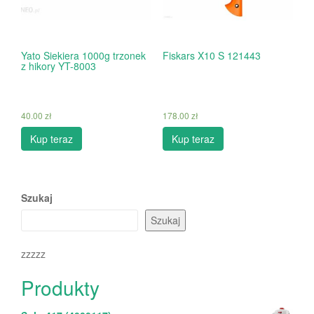
Yato Siekiera 1000g trzonek
Fiskars X10 S 121443
z hikory YT-8003
40.00
zł
178.00
zł
Kup teraz
Kup teraz
Szukaj
Szukaj
zzzzz
Produkty