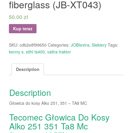
fiberglass (JB-XT043)
50.00
zł
Kup teraz
SKU:
cdb2e8f99650
Categories:
JOBIextra
,
Siekiery
Tags:
kenny s
,
stihl ts400
,
valtra traktor
Description
Description
Głowica do kosy Alko 251, 351 – TA8 MC
Tecomec Głowica Do Kosy
Alko 251 351 Ta8 Mc