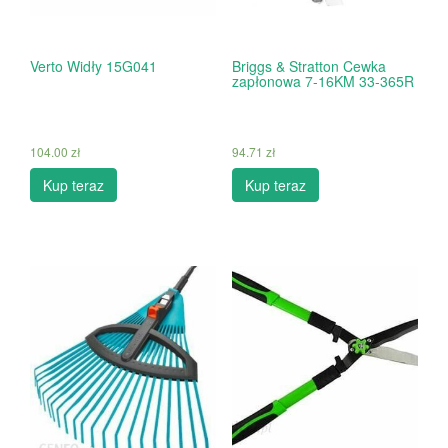
Verto Widły 15G041
Briggs & Stratton Cewka
zapłonowa 7-16KM 33-365R
104.00
zł
94.71
zł
Kup teraz
Kup teraz