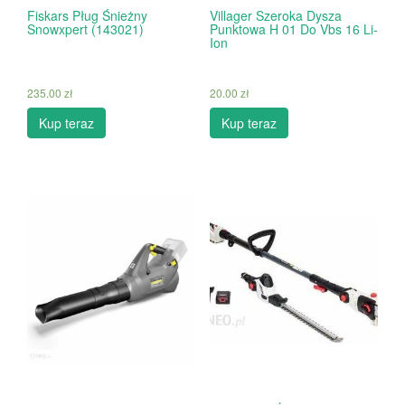
Fiskars Pług Śnieżny
Villager Szeroka Dysza
Snowxpert (143021)
Punktowa H 01 Do Vbs 16 Li-
Ion
235.00
zł
20.00
zł
Kup teraz
Kup teraz