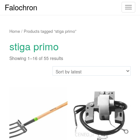
Falochron
T
o
g
g
Home
/ Products tagged “stiga primo”
l
stiga primo
e
n
Showing 1–16 of 55 results
a
v
i
g
a
t
i
o
n