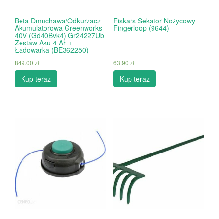
Beta Dmuchawa/Odkurzacz
Fiskars Sekator Nożycowy
Akumulatorowa Greenworks
Fingerloop (9644)
40V (Gd40Bvk4) Gr24227Ub
Zestaw Aku 4 Ah +
Ładowarka (BE362250)
849.00
zł
63.90
zł
Kup teraz
Kup teraz