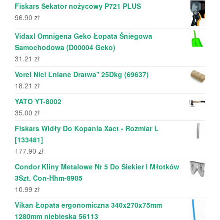
Fiskars Sekator nożycowy P721 PLUS
96.90
zł
Vidaxl Omnigena Geko Łopata Śniegowa
Samochodowa (D00004 Geko)
31.21
zł
Vorel Nici Lniane Dratwa'' 25Dkg (69637)
18.21
zł
YATO YT-8002
35.00
zł
Fiskars Widły Do Kopania Xact - Rozmiar L
[133481]
177.90
zł
Condor Kliny Metalowe Nr 5 Do Siekier I Młotków
3Szt. Con-Hhm-8905
10.99
zł
Vikan Łopata ergonomiczna 340x270x75mm
1280mm niebieska 56113