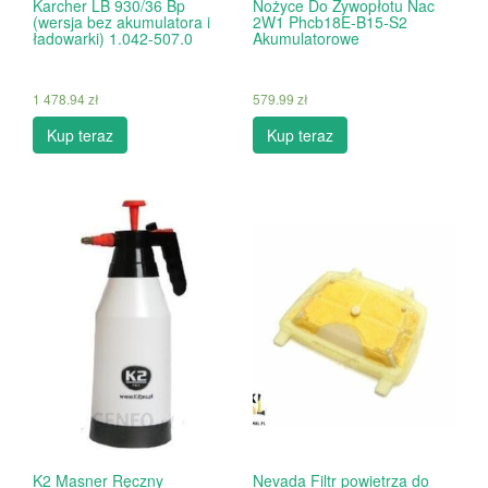
Karcher LB 930/36 Bp
Nożyce Do Żywopłotu Nac
(wersja bez akumulatora i
2W1 Phcb18E-B15-S2
ładowarki) 1.042-507.0
Akumulatorowe
1 478.94
zł
579.99
zł
Kup teraz
Kup teraz
K2 Masner Ręczny
Nevada Filtr powietrza do