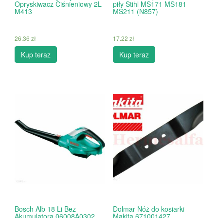
Opryskiwacz Ciśnieniowy 2L
piły Stihl MS171 MS181
M413
MS211 (N857)
26.36
zł
17.22
zł
Kup teraz
Kup teraz
Bosch Alb 18 Li Bez
Dolmar Nóż do kosiarki
Akumulatora 06008A0302
Makita 671001427