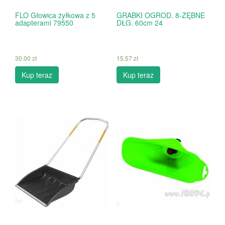
FLO Głowica żyłkowa z 5
GRABKI OGROD. 8-ZĘBNE
adapterami 79550
DŁG. 60cm 24
30.00
zł
15.57
zł
Kup teraz
Kup teraz