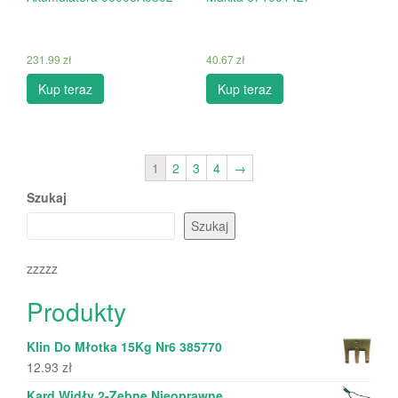
231.99
zł
40.67
zł
Kup teraz
Kup teraz
1
2
3
4
→
Szukaj
Szukaj
zzzzz
Produkty
Klin Do Młotka 15Kg Nr6 385770
12.93
zł
Kard Widły 2-Zębne Nieoprawne