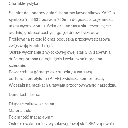
Charakterystyka:
Sekator do konarów gałęzi, konarów kowadełkowy YATO o
symbolu YT-8835 posiada 780mm długości, a pojemność
tnąca wynosi 45mm. Sekator umożliwia skuteczne cięcie
średniej grubości suchych gałęzi drzew i krzewów.
Profilowana rękojeść oraz poduszka przeciwwstrząsowa
zwiększają komfort cięcia.
Ostrze wykonanie z wysokowęglowej stali SK5 zapewnia
dużą odporność na pęknięcia i wykruszenia oraz na
ścieranie.
Powierzchnia górnego ostrza pokryta warstwą
politetrafluoroetylenu (PTFE) zwiększa komfort pracy.
Wieszaki na rączkach ułatwiają przechowywanie narzędzia.
Dane techniczne:
Długość całkowita: 78mm
Materiał: stal
Pojemność tnąca: 45mm
Ostrze: owykonanie z wysokowęglowej stali SK5 zapewnia