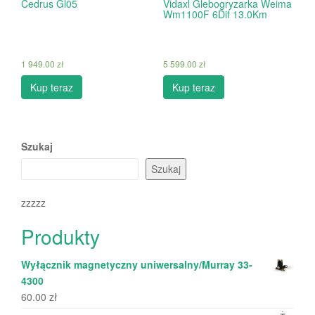
Cedrus Gl05
Vidaxl Glebogryzarka Weima
Wm1100F 6Dif 13.0Km
1 949.00
zł
5 599.00
zł
Kup teraz
Kup teraz
Szukaj
Szukaj
zzzzz
Produkty
Wyłącznik magnetyczny uniwersalny/Murray 33-
4300
60.00
zł