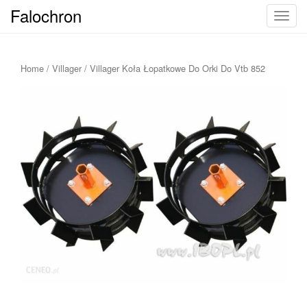
Falochron
T
o
g
g
Home
/
Villager
/ Villager Koła Łopatkowe Do Orki Do Vtb 852
l
e
n
a
v
i
g
a
t
i
o
n