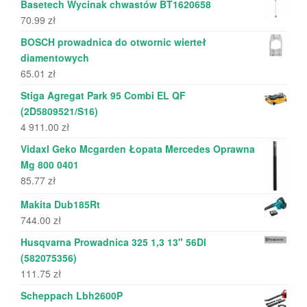
Basetech Wycinak chwastów BT1620658
70.99
zł
BOSCH prowadnica do otwornic wierteł
diamentowych
65.01
zł
Stiga Agregat Park 95 Combi EL QF
(2D5809521/S16)
4 911.00
zł
Vidaxl Geko Mcgarden Łopata Mercedes Oprawna
Mg 800 0401
85.77
zł
Makita Dub185Rt
744.00
zł
Husqvarna Prowadnica 325 1,3 13" 56Dl
(582075356)
111.75
zł
Scheppach Lbh2600P