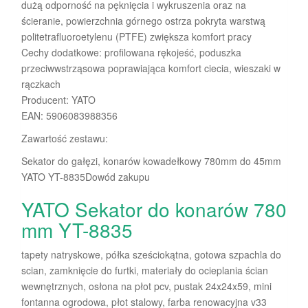
dużą odporność na pęknięcia i wykruszenia oraz na
ścieranie, powierzchnia górnego ostrza pokryta warstwą
politetrafluoroetylenu (PTFE) zwiększa komfort pracy
Cechy dodatkowe: profilowana rękojeść, poduszka
przeciwwstrząsowa poprawiająca komfort ciecia, wieszaki w
rączkach
Producent: YATO
EAN: 5906083988356
Zawartość zestawu:
Sekator do gałęzi, konarów kowadełkowy 780mm do 45mm
YATO YT-8835Dowód zakupu
YATO Sekator do konarów 780
mm YT-8835
tapety natryskowe, półka sześciokątna, gotowa szpachla do
scian, zamknięcie do furtki, materiały do ocieplania ścian
wewnętrznych, osłona na płot pcv, pustak 24x24x59, mini
fontanna ogrodowa, płot stalowy, farba renowacyjna v33