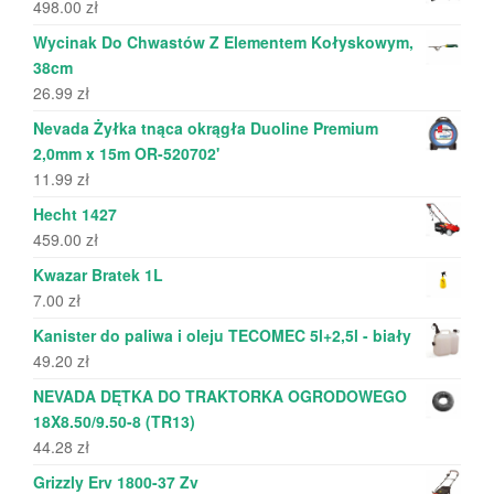
498.00
zł
Wycinak Do Chwastów Z Elementem Kołyskowym,
38cm
26.99
zł
Nevada Żyłka tnąca okrągła Duoline Premium
2,0mm x 15m OR-520702'
11.99
zł
Hecht 1427
459.00
zł
Kwazar Bratek 1L
7.00
zł
Kanister do paliwa i oleju TECOMEC 5l+2,5l - biały
49.20
zł
NEVADA DĘTKA DO TRAKTORKA OGRODOWEGO
18X8.50/9.50-8 (TR13)
44.28
zł
Grizzly Erv 1800-37 Zv