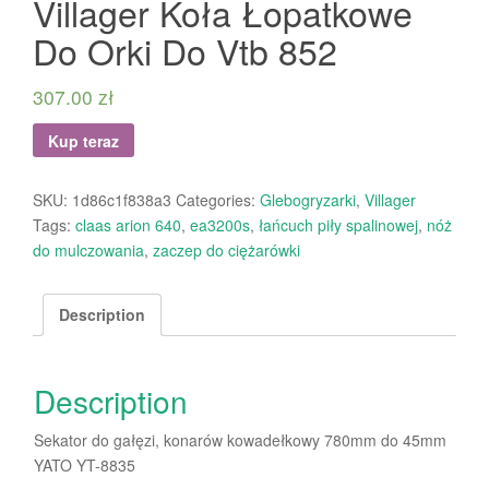
Villager Koła Łopatkowe
Do Orki Do Vtb 852
307.00
zł
Kup teraz
SKU:
1d86c1f838a3
Categories:
Glebogryzarki
,
Villager
Tags:
claas arion 640
,
ea3200s
,
łańcuch piły spalinowej
,
nóż
do mulczowania
,
zaczep do ciężarówki
Description
Description
Sekator do gałęzi, konarów kowadełkowy 780mm do 45mm
YATO YT-8835