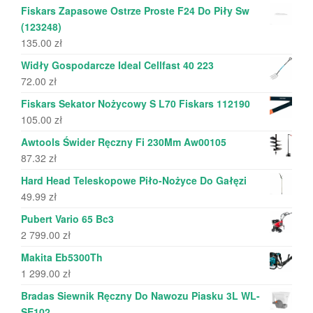
Fiskars Zapasowe Ostrze Proste F24 Do Piły Sw
(123248)
135.00
zł
Widły Gospodarcze Ideal Cellfast 40 223
72.00
zł
Fiskars Sekator Nożycowy S L70 Fiskars 112190
105.00
zł
Awtools Świder Ręczny Fi 230Mm Aw00105
87.32
zł
Hard Head Teleskopowe Piło-Nożyce Do Gałęzi
49.99
zł
Pubert Vario 65 Bc3
2 799.00
zł
Makita Eb5300Th
1 299.00
zł
Bradas Siewnik Ręczny Do Nawozu Piasku 3L WL-
SE102