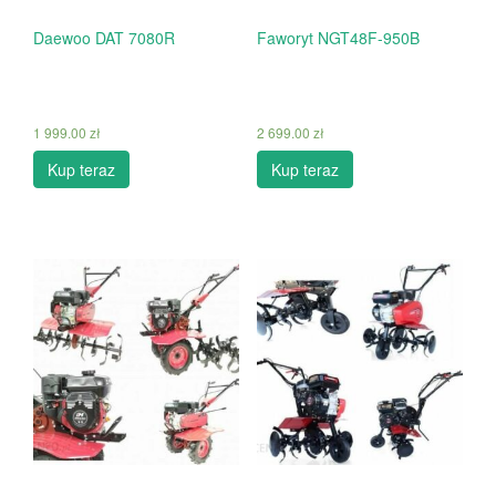
Daewoo DAT 7080R
Faworyt NGT48F-950B
1 999.00
zł
2 699.00
zł
Kup teraz
Kup teraz