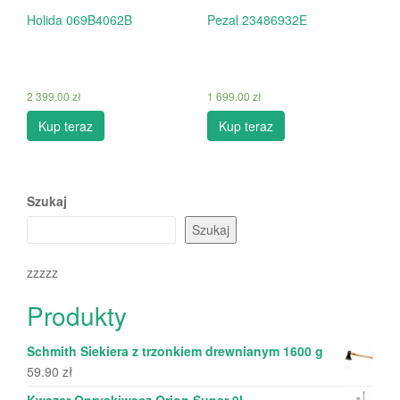
Holida 069B4062B
Pezal 23486932E
2 399.00
zł
1 699.00
zł
Kup teraz
Kup teraz
Szukaj
Szukaj
zzzzz
Produkty
Schmith Siekiera z trzonkiem drewnianym 1600 g
59.90
zł
Kwazar Opryskiwacz Orion Super 9l