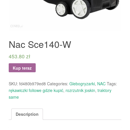
Nac Sce140-W
453.80
zł
Kup teraz
SKU:
fd480b979ed8
Categories:
Glebogryzarki
,
NAC
Tags:
rękawiczki foliowe gdzie kupić
,
rozrzutnik joskin
,
traktory
same
Description