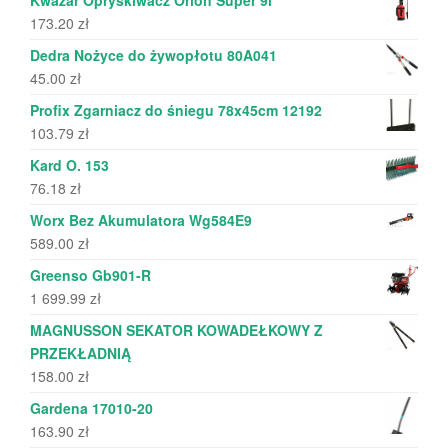
173.20
zł
Dedra Nożyce do żywopłotu 80A041
45.00
zł
Profix Zgarniacz do śniegu 78x45cm 12192
103.79
zł
Kard O. 153
76.18
zł
Worx Bez Akumulatora Wg584E9
589.00
zł
Greenso Gb901-R
1 699.99
zł
MAGNUSSON SEKATOR KOWADEŁKOWY Z
PRZEKŁADNIĄ
158.00
zł
Gardena 17010-20
163.90
zł