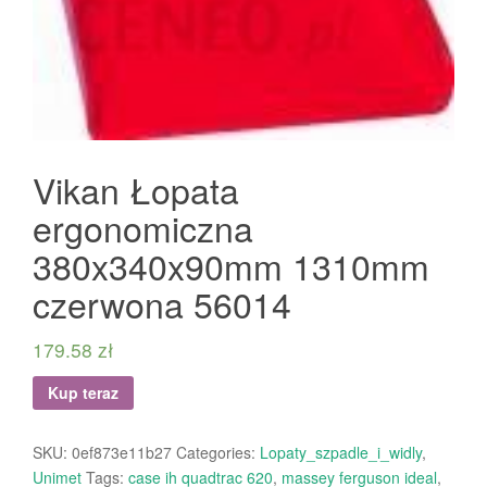
Vikan Łopata
ergonomiczna
380x340x90mm 1310mm
czerwona 56014
179.58
zł
Kup teraz
SKU:
0ef873e11b27
Categories:
Lopaty_szpadle_i_widly
,
Unimet
Tags:
case ih quadtrac 620
,
massey ferguson ideal
,