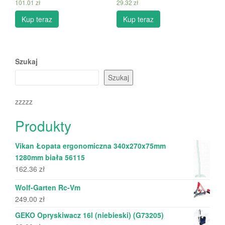
101.01
zł
29.32
zł
Kup teraz
Kup teraz
Szukaj
Szukaj
zzzzz
Produkty
Vikan Łopata ergonomiczna 340x270x75mm
1280mm biała 56115
162.36
zł
Wolf-Garten Rc-Vm
249.00
zł
GEKO Opryskiwacz 16l (niebieski) (G73205)