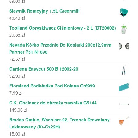
69.00
zł
Siewnik Rotacyjny 1,5L Greenmill
40.43
zł
Toolland Opryskiwacz Ciśnieniowy - 2 L (DT20002)
29.38
zł
Nevada Kółko Przednie Do Kosiarki 200x12,9mm
Partner P51 N1898
72.57
zł
Gardena Easycut 500 B 12002-20
92.90
zł
Floraland Podkładka Pod Kolana Gr6999
7.99
zł
C.K. Obcinacz do obrzeży trawnika G5144
149.00
zł
Bradas Grabie, Wachlarz-22, Trzonek Drewniany
Lakierowany (Kt-Cx22H)
15.00
zł