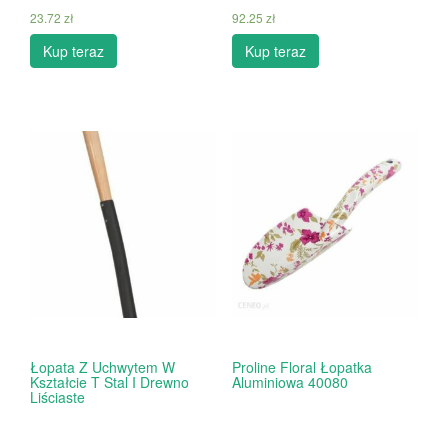
23.72
zł
92.25
zł
Kup teraz
Kup teraz
Łopata Z Uchwytem W
Proline Floral Łopatka
Kształcie T Stal I Drewno
Aluminiowa 40080
Liściaste