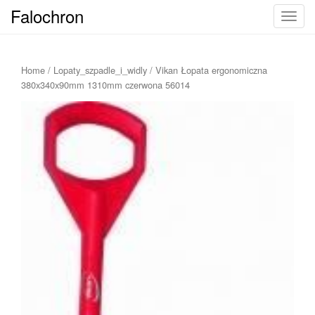
Falochron
T
o
g
g
Home
/
Lopaty_szpadle_i_widly
/ Vikan Łopata ergonomiczna
l
380x340x90mm 1310mm czerwona 56014
e
n
a
v
i
g
a
t
i
o
n