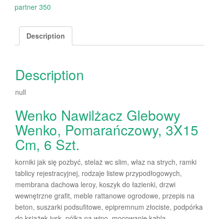
partner 350
Description
Description
null
Wenko Nawilżacz Glebowy
Wenko, Pomarańczowy, 3X15
Cm, 6 Szt.
korniki jak się pozbyć, stelaż wc slim, właz na strych, ramki
tablicy rejestracyjnej, rodzaje listew przypodłogowych,
membrana dachowa leroy, koszyk do łazienki, drzwi
wewnętrzne grafit, meble rattanowe ogrodowe, przepis na
beton, suszarki podsufitowe, epipremnum złociste, podpórka
do książek jysk, pólka na wino, mocowanie kabla