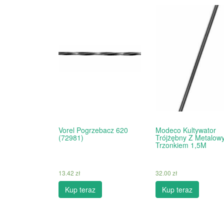
Vorel Pogrzebacz 620
Modeco Kultywator
(72981)
Trójżębny Z Metalow
Trzonkiem 1,5M
13.42
zł
32.00
zł
Kup teraz
Kup teraz