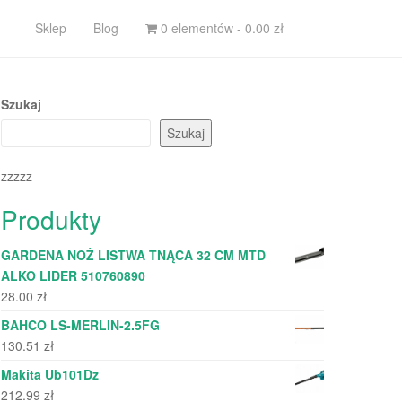
Sklep
Blog
0 elementów -
0.00
zł
Szukaj
Szukaj
zzzzz
Produkty
GARDENA NOŻ LISTWA TNĄCA 32 CM MTD
ALKO LIDER 510760890
28.00
zł
BAHCO LS-MERLIN-2.5FG
130.51
zł
Makita Ub101Dz
212.99
zł