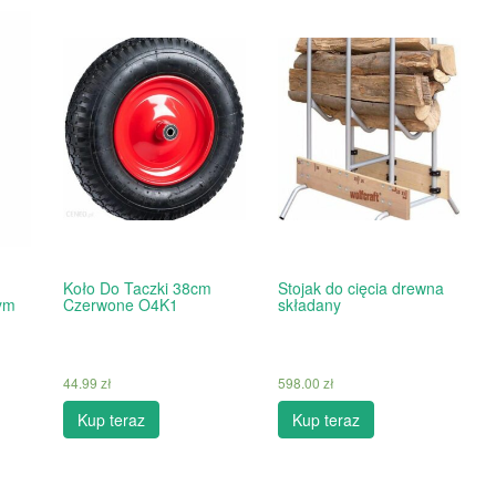
Koło Do Taczki 38cm
Stojak do cięcia drewna
ym
Czerwone O4K1
składany
44.99
zł
598.00
zł
Kup teraz
Kup teraz