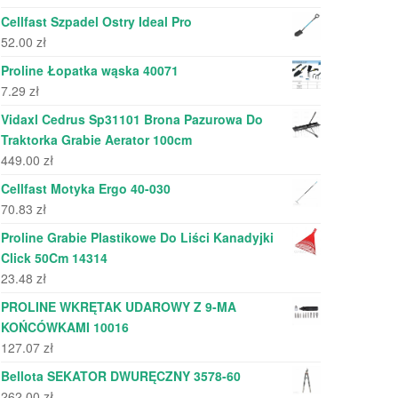
Cellfast Szpadel Ostry Ideal Pro
52.00
zł
Proline Łopatka wąska 40071
7.29
zł
Vidaxl Cedrus Sp31101 Brona Pazurowa Do
Traktorka Grabie Aerator 100cm
449.00
zł
Cellfast Motyka Ergo 40-030
70.83
zł
Proline Grabie Plastikowe Do Liści Kanadyjki
Click 50Cm 14314
23.48
zł
PROLINE WKRĘTAK UDAROWY Z 9-MA
KOŃCÓWKAMI 10016
127.07
zł
Bellota SEKATOR DWURĘCZNY 3578-60
262.00
zł