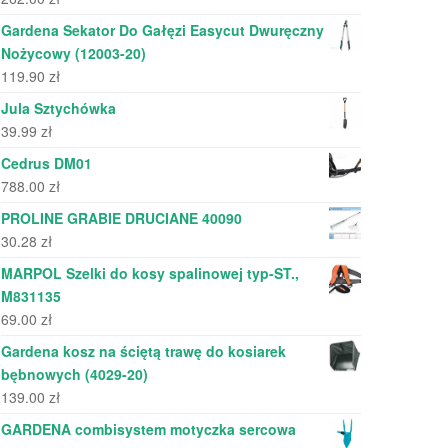
Gardena Sekator Do Gałęzi Easycut Dwuręczny
Nożycowy (12003-20)
119.90
zł
Jula Sztychówka
39.99
zł
Cedrus DM01
788.00
zł
PROLINE GRABIE DRUCIANE 40090
30.28
zł
MARPOL Szelki do kosy spalinowej typ-ST.,
M831135
69.00
zł
Gardena kosz na ściętą trawę do kosiarek
bębnowych (4029-20)
139.00
zł
GARDENA combisystem motyczka sercowa