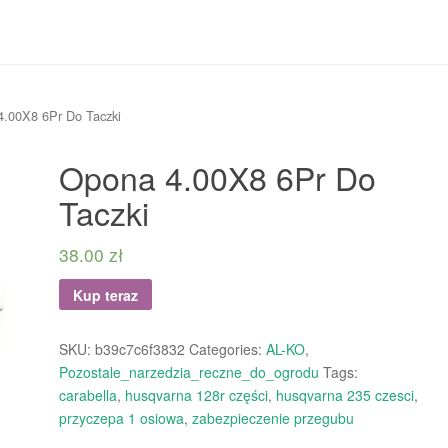
4.00X8 6Pr Do Taczki
Opona 4.00X8 6Pr Do
Taczki
38.00
zł
Kup teraz
SKU:
b39c7c6f3832
Categories:
AL-KO
,
Pozostale_narzedzia_reczne_do_ogrodu
Tags:
carabella
,
husqvarna 128r części
,
husqvarna 235 czesci
,
przyczepa 1 osiowa
,
zabezpieczenie przegubu