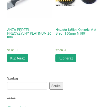
ANZA PĘDZEL
Nevada Kółko Kosiarki Mtd
PRECYZYJNY PLATINUM 20
Śred. 150mm N1891
mm
31.00
zł
27.06
zł
Kup teraz
Kup teraz
Szukaj
Szukaj
zzzzz