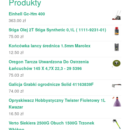
Produkty
Einhell Gc-Hm 400
363.00
zł
Stiga Olej 2T Stiga Synthetic 0,1L ( 1111-9231-01)
75.00
zł
Końcówka lancy średnica 1.5mm Marolex
12.50
zł
Oregon Tarcza Utwardzona Do Ostrzenia
Łańcuchów 145 X 4,7X 22,3 - 29 5396
75.03
zł
Galicja Grabki ogrodnicze Solid 41163839F
74.00
zł
Opryskiwacz Hobbystyczny Twister Fioletowy 1L
Kwazar
16.50
zł
Verto Siekiera 2500G Obuch 1500G Trzonek
Włókno