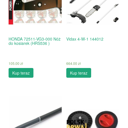
HONDA 72511-VG3-000 Nóż
Vidax 4-W-1 144012
do kosiarek (HRS536 )
105.00
zł
664.00
zł
Kup teraz
Kup teraz