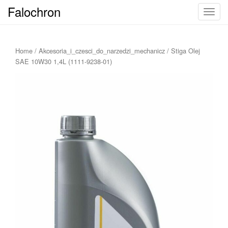
Falochron
T
o
g
g
Home
/
Akcesoria_i_czesci_do_narzedzi_mechanicz
/ Stiga Olej
l
SAE 10W30 1,4L (1111-9238-01)
e
n
a
v
i
g
a
t
i
o
n