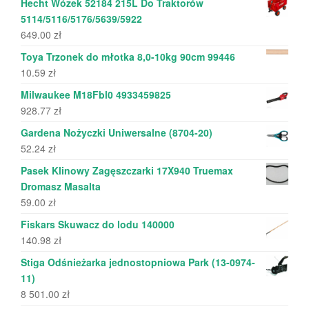
Hecht Wózek 52184 215L Do Traktorów
5114/5116/5176/5639/5922
649.00
zł
Toya Trzonek do młotka 8,0-10kg 90cm 99446
10.59
zł
Milwaukee M18Fbl0 4933459825
928.77
zł
Gardena Nożyczki Uniwersalne (8704-20)
52.24
zł
Pasek Klinowy Zagęszczarki 17X940 Truemax
Dromasz Masalta
59.00
zł
Fiskars Skuwacz do lodu 140000
140.98
zł
Stiga Odśnieżarka jednostopniowa Park (13-0974-
11)
8 501.00
zł