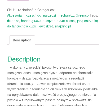
SKU:
81d7befeaf3b
Categories:
Akcesoria_i_czesci_do_narzedzi_mechanicz
,
Greenso
Tags:
diper k2
,
honda gx340
,
husqvarna 345 czesci
,
jaką ostrzałkę
do łańcuchów kupić
,
lewoskret
,
znajdzto pl
Description
Description
– wykonany z wysokiej jakości tworzywa sztucznego –
mosiężna lanca i mosiężna dysza, odporne na chemikalia i
korozje – dysza rozpylająca z możliwością regulacji
strumienia cieczy – zawór bezpieczeństwa chroni przed
wytworzeniem nadmiernego ciśnienia w zbiorniku- podziałka
na opryskiwaczu daje możliwość precyzyjnego odmierzania
płynów – z regulowanym pasem nośnym – sprawdza się
doskonale w pracach ochronnych i pielęgnacyjnych w