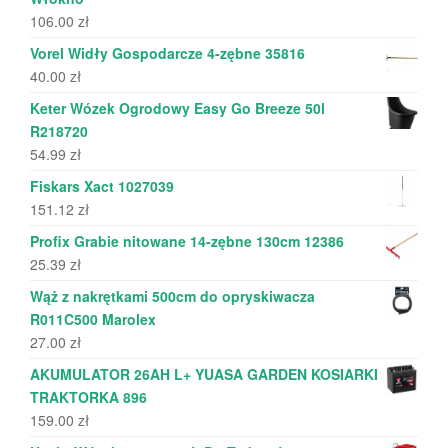
106.00
zł
Vorel Widły Gospodarcze 4-zębne 35816
40.00
zł
Keter Wózek Ogrodowy Easy Go Breeze 50l
R218720
54.99
zł
Fiskars Xact 1027039
151.12
zł
Profix Grabie nitowane 14-zębne 130cm 12386
25.39
zł
Wąż z nakrętkami 500cm do opryskiwacza
R011C500 Marolex
27.00
zł
AKUMULATOR 26AH L+ YUASA GARDEN KOSIARKI
TRAKTORKA 896
159.00
zł