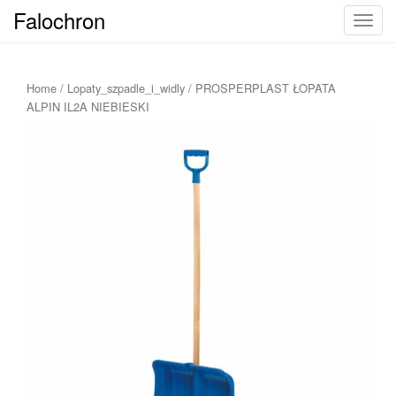
Falochron
T
o
g
g
Home
/
Lopaty_szpadle_i_widly
/ PROSPERPLAST ŁOPATA
l
ALPIN IL2A NIEBIESKI
e
n
a
v
i
g
a
t
i
o
n