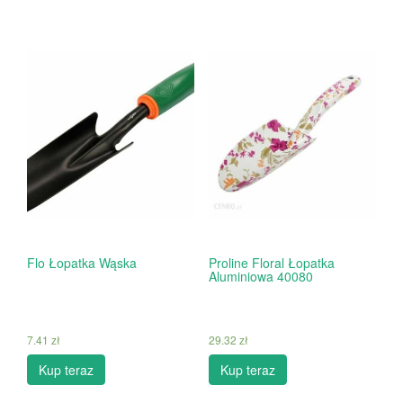
Flo Łopatka Wąska
Proline Floral Łopatka
Aluminiowa 40080
7.41
zł
29.32
zł
Kup teraz
Kup teraz