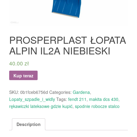
PROSPERPLAST ŁOPATA
ALPIN IL2A NIEBIESKI
40.00
zł
Kup teraz
SKU:
0b1fceb6756d
Categories:
Gardena
,
Lopaty_szpadle_i_widly
Tags:
fendt 211
,
makita dcs 430
,
rękawiczki lateksowe gdzie kupić
,
spodnie robocze stalco
Description