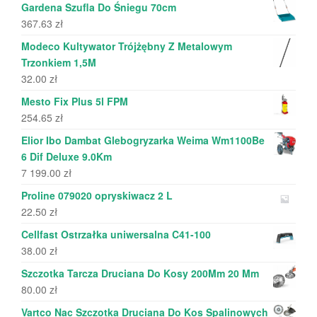
Gardena Szufla Do Śniegu 70cm
367.63
zł
Modeco Kultywator Trójżębny Z Metalowym
Trzonkiem 1,5M
32.00
zł
Mesto Fix Plus 5l FPM
254.65
zł
Elior Ibo Dambat Glebogryzarka Weima Wm1100Be
6 Dif Deluxe 9.0Km
7 199.00
zł
Proline 079020 opryskiwacz 2 L
22.50
zł
Cellfast Ostrzałka uniwersalna C41-100
38.00
zł
Szczotka Tarcza Druciana Do Kosy 200Mm 20 Mm
80.00
zł
Vartco Nac Szczotka Druciana Do Kos Spalinowych