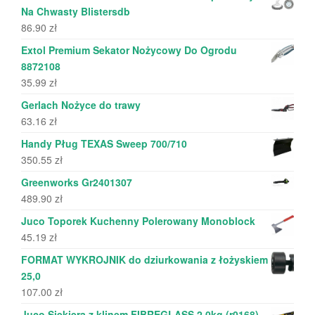
Na Chwasty Blistersdb
86.90
zł
Extol Premium Sekator Nożycowy Do Ogrodu
8872108
35.99
zł
Gerlach Nożyce do trawy
63.16
zł
Handy Pług TEXAS Sweep 700/710
350.55
zł
Greenworks Gr2401307
489.90
zł
Juco Toporek Kuchenny Polerowany Monoblock
45.19
zł
FORMAT WYKROJNIK do dziurkowania z łożyskiem
25,0
107.00
zł
Juco Siekiera z klinem FIBREGLASS 2,0kg (r0168)