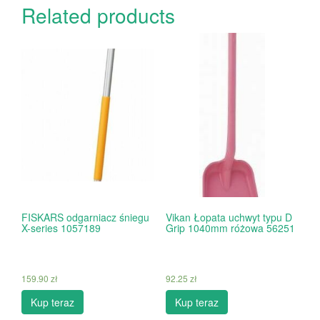
Related products
FISKARS odgarniacz śniegu
Vikan Łopata uchwyt typu D
X-series 1057189
Grip 1040mm różowa 56251
159.90
zł
92.25
zł
Kup teraz
Kup teraz