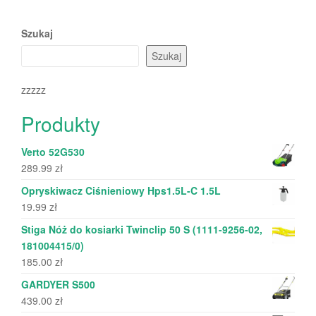
Szukaj
Szukaj
zzzzz
Produkty
Verto 52G530
289.99
zł
Opryskiwacz Ciśnieniowy Hps1.5L-C 1.5L
19.99
zł
Stiga Nóż do kosiarki Twinclip 50 S (1111-9256-02,
181004415/0)
185.00
zł
GARDYER S500
439.00
zł