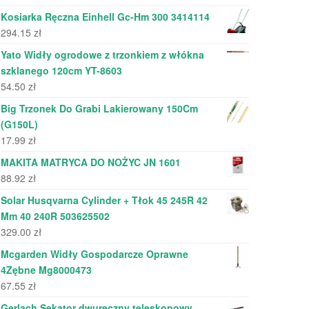
Kosiarka Ręczna Einhell Gc-Hm 300 3414114
294.15
zł
Yato Widły ogrodowe z trzonkiem z włókna
szklanego 120cm YT-8603
54.50
zł
Big Trzonek Do Grabi Lakierowany 150Cm
(G150L)
17.99
zł
MAKITA MATRYCA DO NOŻYC JN 1601
88.92
zł
Solar Husqvarna Cylinder + Tłok 45 245R 42
Mm 40 240R 503625502
329.00
zł
Mcgarden Widły Gospodarcze Oprawne
4Zębne Mg8000473
67.55
zł
Gerlach Sekator dwuręczny teleskopowy