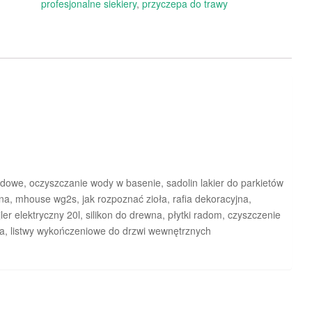
profesjonalne siekiery
,
przyczepa do trawy
dowe, oczyszczanie wody w basenie, sadolin lakier do parkietów
na, mhouse wg2s, jak rozpoznać zioła, rafia dekoracyjna,
jler elektryczny 20l, silikon do drewna, płytki radom, czyszczenie
a, listwy wykończeniowe do drzwi wewnętrznych