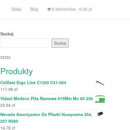
Sklep
Blog
0 elementów -
0.00
zł
Szukaj
Szukaj
zzzzz
Produkty
Cellfast Ergo Line C1200 C41-004
111.99
zł
Vidaxl Modeco Piła Ramowa 915Mm Mn 65 236
23.94
zł
Nevada Amortyzator Do Pilarki Husqvarna 254,
257 N385
14.76
zł