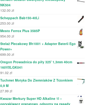
NK504
132.00
zł
Scheppach Bab150-40Li
253.00
zł
Mesto Ferrox Plus 3585P
954.00
zł
Stelaż Plecakowy Bh1001 + Adapter Baterii Ego
Power+
699.00
zł
Oregon Prowadnica do piły 325' 1,3mm 40cm
160VXLGK041
91.02
zł
Tuchmet Motyka Do Ziemniaków Z Trzonkiem
0,9 M
27.99
zł
Kwazar Merkury Super HD Alkaline 1l –
opryskiwacz granatowy, odporny na zasady