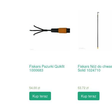
Fiskars Pazurki Quikfit
Fiskars Nóż do chwa
1000683
Solid 1024710
54.00
zł
53.72
zł
Kup teraz
Kup teraz