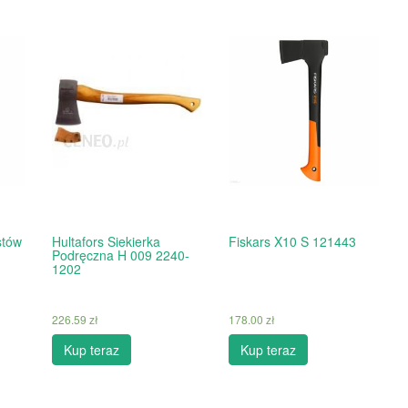
stów
Hultafors Siekierka
Fiskars X10 S 121443
Podręczna H 009 2240-
1202
226.59
zł
178.00
zł
Kup teraz
Kup teraz