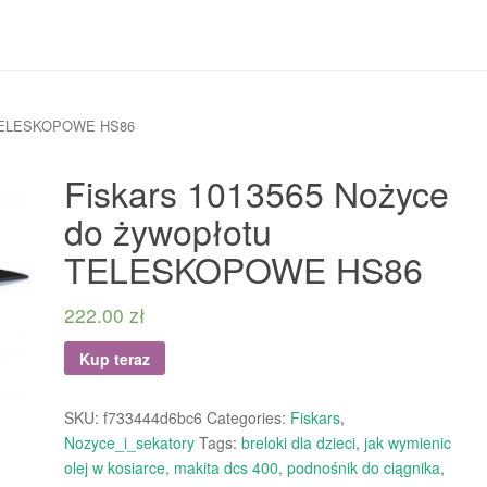
tu TELESKOPOWE HS86
Fiskars 1013565 Nożyce
do żywopłotu
TELESKOPOWE HS86
222.00
zł
Kup teraz
SKU:
f733444d6bc6
Categories:
Fiskars
,
Nozyce_i_sekatory
Tags:
breloki dla dzieci
,
jak wymienic
olej w kosiarce
,
makita dcs 400
,
podnośnik do ciągnika
,