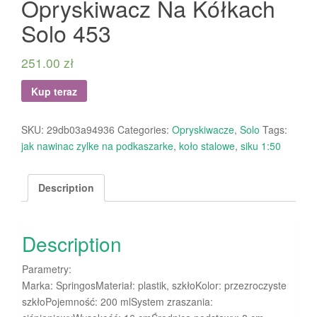
Opryskiwacz Na Kółkach
Solo 453
251.00
zł
Kup teraz
SKU:
29db03a94936
Categories:
Opryskiwacze
,
Solo
Tags:
jak nawinac zylke na podkaszarke
,
koło stalowe
,
siku 1:50
Description
Description
Parametry:
Marka: SpringosMateriał: plastik, szkłoKolor: przezroczyste
szkłoPojemność: 200 mlSystem zraszania: