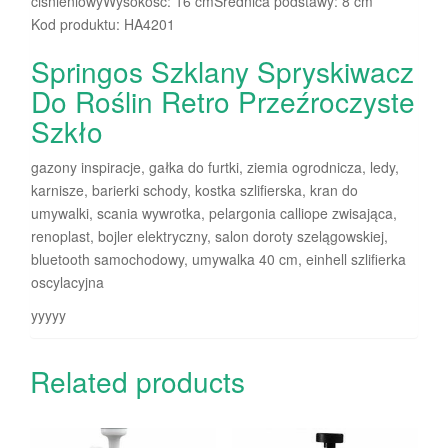
ciśnieniowyWysokość: 16 cmŚrednica podstawy: 8 cm
Kod produktu: HA4201
Springos Szklany Spryskiwacz
Do Roślin Retro Przeźroczyste
Szkło
gazony inspiracje, gałka do furtki, ziemia ogrodnicza, ledy,
karnisze, barierki schody, kostka szlifierska, kran do
umywalki, scania wywrotka, pelargonia calliope zwisająca,
renoplast, bojler elektryczny, salon doroty szelągowskiej,
bluetooth samochodowy, umywalka 40 cm, einhell szlifierka
oscylacyjna
yyyyy
Related products