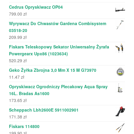
Cedrus Opryskiwacz OP04
799.00
zł
Wyrywacz Do Chwastów Gardena Combisystem
03518-20
209.99
zł
Fiskars Teleskopowy Sekator Uniwersalny Żyrafa
Powergearx Upx86 (1023634)
520.29
zł
Geko Żyłka Zbrojna 3,0 Mm X 15 M G73970
11.47
zł
Opryskiwacz Ogrodniczy Plecakowy Aqua Spray
16L. Bradas As1600
173.65
zł
Scheppach Lbh2600E 5911002901
171.38
zł
Fiskars 114800
199.90
zł