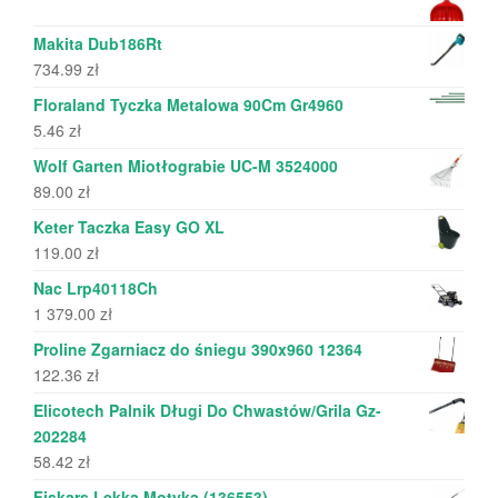
Makita Dub186Rt
734.99
zł
Floraland Tyczka Metalowa 90Cm Gr4960
5.46
zł
Wolf Garten Miotłograbie UC-M 3524000
89.00
zł
Keter Taczka Easy GO XL
119.00
zł
Nac Lrp40118Ch
1 379.00
zł
Proline Zgarniacz do śniegu 390x960 12364
122.36
zł
Elicotech Palnik Długi Do Chwastów/Grila Gz-
202284
58.42
zł
Fiskars Lekka Motyka (136553)