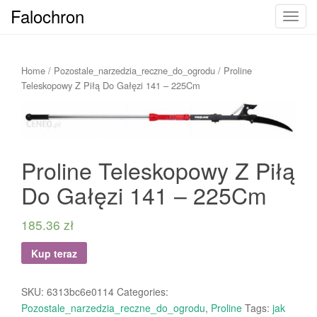
Falochron
T
o
g
g
Home
/
Pozostale_narzedzia_reczne_do_ogrodu
/ Proline
l
Teleskopowy Z Piłą Do Gałęzi 141 – 225Cm
e
n
a
v
Proline Teleskopowy Z Piłą
i
g
Do Gałęzi 141 – 225Cm
a
t
185.36
zł
i
o
Kup teraz
n
SKU:
6313bc6e0114
Categories:
Pozostale_narzedzia_reczne_do_ogrodu
,
Proline
Tags:
jak