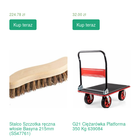
224.78
zł
32.00
zł
Kup teraz
Kup teraz
Stalco Szczotka ręczna
G21 Ciężarówka Platforma
włosie Basyna 215mm
350 Kg 639084
(SS47761)