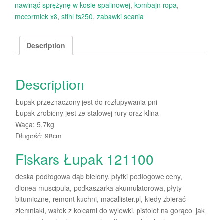
nawinąć sprężynę w kosie spalinowej
,
kombajn ropa
,
mccormick x8
,
stihl fs250
,
zabawki scania
Description
Description
Łupak przeznaczony jest do rozłupywania pni
Łupak zrobiony jest ze stalowej rury oraz klina
Waga: 5,7kg
Długość: 98cm
Fiskars Łupak 121100
deska podłogowa dąb bielony, płytki podłogowe ceny,
dionea muscipula, podkaszarka akumulatorowa, płyty
bitumiczne, remont kuchni, macallister.pl, kiedy zbierać
ziemniaki, wałek z kolcami do wylewki, pistolet na gorąco, jak