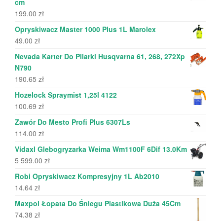
cm
199.00
zł
Opryskiwacz Master 1000 Plus 1L Marolex
49.00
zł
Nevada Karter Do Pilarki Husqvarna 61, 268, 272Xp
N790
190.65
zł
Hozelock Spraymist 1,25l 4122
100.69
zł
Zawór Do Mesto Profi Plus 6307Ls
114.00
zł
Vidaxl Glebogryzarka Weima Wm1100F 6Dif 13.0Km
5 599.00
zł
Robi Opryskiwacz Kompresyjny 1L Ab2010
14.64
zł
Maxpol Łopata Do Śniegu Plastikowa Duża 45Cm
74.38
zł