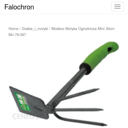
Falochron
T
o
g
g
Home
/
Grabie_i_motyki
/ Modeco Motyka Ogrodnicza Mini 30cm
l
Mn-79-397
e
n
a
v
i
g
a
t
i
o
n