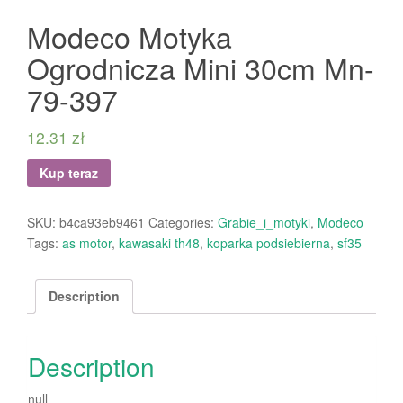
Modeco Motyka
Ogrodnicza Mini 30cm Mn-
79-397
12.31
zł
Kup teraz
SKU:
b4ca93eb9461
Categories:
Grabie_i_motyki
,
Modeco
Tags:
as motor
,
kawasaki th48
,
koparka podsiebierna
,
sf35
Description
Description
null