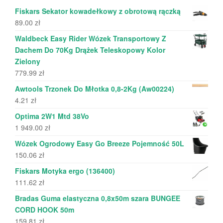
Fiskars Sekator kowadełkowy z obrotową rączką
89.00
zł
Waldbeck Easy Rider Wózek Transportowy Z
Dachem Do 70Kg Drążek Teleskopowy Kolor
Zielony
779.99
zł
Awtools Trzonek Do Młotka 0,8-2Kg (Aw00224)
4.21
zł
Optima 2W1 Mtd 38Vo
1 949.00
zł
Wózek Ogrodowy Easy Go Breeze Pojemność 50L
150.06
zł
Fiskars Motyka ergo (136400)
111.62
zł
Bradas Guma elastyczna 0,8x50m szara BUNGEE
CORD HOOK 50m
159.81
zł