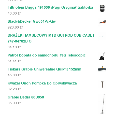
Filtr oleju Briggs 491056 długi Oryginał traktorka
40.00
zł
Black&Decker Gwc54Pc-Qw
923.60
zł
DRĄŻEK HAMULCOWY MTD GUTROD CUB CADET
747-04782B O
84.10
zł
Patrol Łopata do samochodu Yeti Telescopic
51.41
zł
Fiskars Grabie Uniwersalne Quikfit 152mm
45.00
zł
Kwazar Orion Pompka Do Opryskiwacza
32.20
zł
Grabie Dedra 80B050
35.99
zł