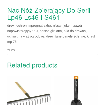
Nac Nóż Zbierający Do Serii
Lp46 Ls46 I S461
drewnochron impregnat extra, nissan juke r, zawór
napowietrzający 110, donica gliniana, piła do drewna,
uchwyt na wąż ogrodowy, drewniane panele ścienne, knauf
mp 75 l
yyyyy
Related products