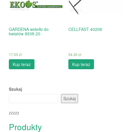
GARDENA widełki do
CELLFAST 40208
kwiatów 8938-20
17.03
zł
54.30
zł
Kup teraz
Kup teraz
Szukaj
Szukaj
zzzzz
Produkty