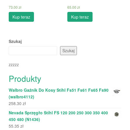
73.00
zł
65.00
zł
Kup teraz
Kup teraz
Szukaj
Szukaj
zzzzz
Produkty
Walbro Gaźnik Do Kosy Stihl Fs51 Fs61 Fs65 Fs90
(walbro4112)
258.30
zł
Nevada Sprzęgło Stihl FS 120 200 250 300 350 400
450 480 (N1436)
55.35
zł