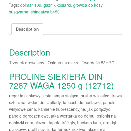
Tags:
dolmar 109
,
gaznik kosiarki
,
głowica do kosy
husqvarna
,
shindaiwa b450
Description
Description
Trzonek drewniany . Osłona na ostrze .Twardość 53HRC.
PROLINE SIEKIERA DIN
7287 WAGA 1250 g (12712)
regał łazienkowy, złota lampa stojąca, pralka w szafce, trawa
sztuczna, wkład do szuflady, łańcuch do huśtawki, panele
winylowe cena, kamienie fluorescencyjne, jak połączyć
panele ogrodzeniowe, jaka wiertarka do domu, osłonki na
doniczki ceramiczne, tapeta trójkąty, beckers luna, dre dąb
piaskowy, profil pcv, rurka termokurczliwa, akcesoria