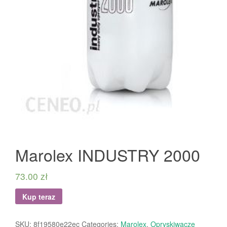
Marolex INDUSTRY 2000
73.00
zł
Kup teraz
SKU:
8f19580e22ec
Categories:
Marolex
,
Opryskiwacze