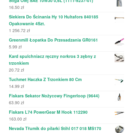
Stiga Olej SAE 10W30 0,6L (1111-9237-01)
16.50
zł
Siekiera Do Ścinania Hy 10 Hultafors 840185
Opakowanie 4Szt.
1 256.72
zł
Greenmill Łopatka Do Przesadzania GR0161
5.99
zł
Kard spulchniacz ręczny norkros 3 zębny z
trzonkiem
20.72
zł
Tuchmet Haczka Z Trzonkiem 80 Cm
14.99
zł
Fiskars Sekator Nożycowy Fingerloop (9644)
63.90
zł
Fiskars L74 PowerGear M Hook 112290
163.00
zł
Nevada Tłumik do pilarki Stihl 017 018 MS170