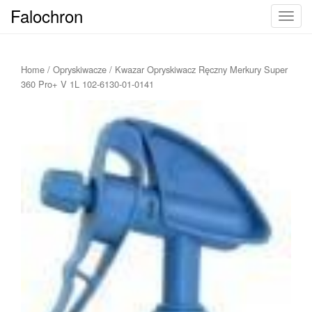
Falochron
T
o
g
g
Home
/
Opryskiwacze
/ Kwazar Opryskiwacz Ręczny Merkury Super
l
360 Pro+ V 1L 102-6130-01-0141
e
n
a
v
i
g
a
t
i
o
n