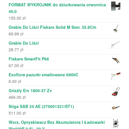
FORMAT WYKROJNIK do dziurkowania otwornica
40,0
155.00
zł
Grabie Do Liści Fiskars Solid M Szer. 35.8Cm
69.99
zł
Grabie Do Liści
28.77
zł
Fiskars SmartFit P68
67.00
zł
Exoflora pazurki emaliowane 6900C
6.00
zł
Grizzly Erv 1800-37 Zv
466.00
zł
Stiga SAB 24 AE (275001321/ST1)
511.00
zł
Worx, Opryskiwacz Bez Akumulatora I Ładowarki
Wg829E.9 5L, 20 V