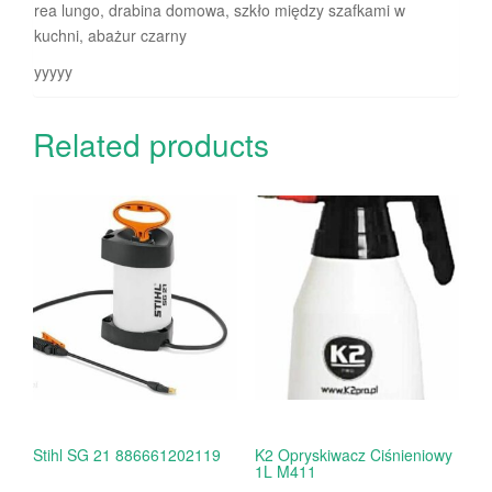
rea lungo, drabina domowa, szkło między szafkami w
kuchni, abażur czarny
yyyyy
Related products
Stihl SG 21 886661202119
K2 Opryskiwacz Ciśnieniowy
1L M411