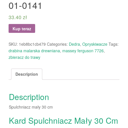
01-0141
33.40
zł
Kup teraz
SKU:
1eb8bc1cb479
Categories:
Dedra
,
Opryskiwacze
Tags:
drabina malarska drewniana
,
massey ferguson 7726
,
zbieracz do trawy
Description
Description
Spulchniacz mały 30 cm
Kard Spulchniacz Mały 30 Cm