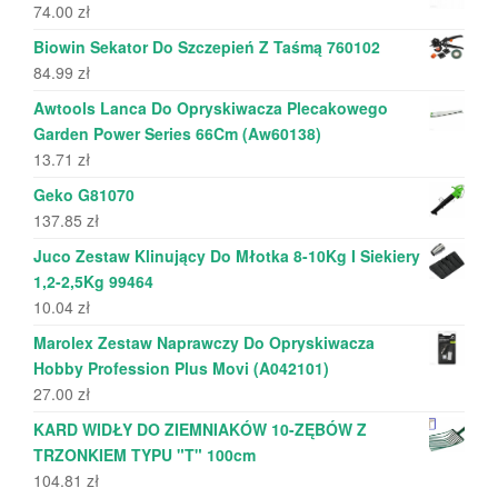
74.00
zł
Biowin Sekator Do Szczepień Z Taśmą 760102
84.99
zł
Awtools Lanca Do Opryskiwacza Plecakowego
Garden Power Series 66Cm (Aw60138)
13.71
zł
Geko G81070
137.85
zł
Juco Zestaw Klinujący Do Młotka 8-10Kg I Siekiery
1,2-2,5Kg 99464
10.04
zł
Marolex Zestaw Naprawczy Do Opryskiwacza
Hobby Profession Plus Movi (A042101)
27.00
zł
KARD WIDŁY DO ZIEMNIAKÓW 10-ZĘBÓW Z
TRZONKIEM TYPU "T" 100cm
104.81
zł