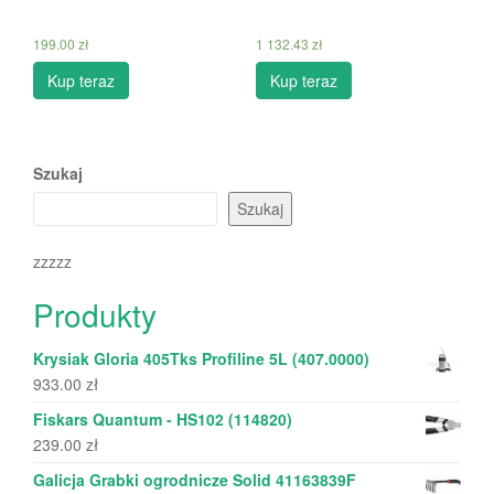
199.00
zł
1 132.43
zł
Kup teraz
Kup teraz
Szukaj
Szukaj
zzzzz
Produkty
Krysiak Gloria 405Tks Profiline 5L (407.0000)
933.00
zł
Fiskars Quantum - HS102 (114820)
239.00
zł
Galicja Grabki ogrodnicze Solid 41163839F