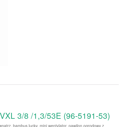
VXL 3/8 /1,3/53E (96-5191-53)
wnątrz, bambus lucky, mini wentylator, pawilon ogrodowy z