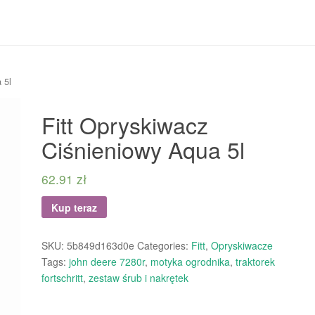
 5l
Fitt Opryskiwacz
Ciśnieniowy Aqua 5l
62.91
zł
Kup teraz
SKU:
5b849d163d0e
Categories:
Fitt
,
Opryskiwacze
Tags:
john deere 7280r
,
motyka ogrodnika
,
traktorek
fortschritt
,
zestaw śrub i nakrętek