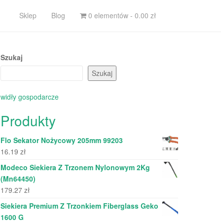
Sklep
Blog
0 elementów -
0.00
zł
Szukaj
Szukaj
widły gospodarcze
Produkty
Flo Sekator Nożycowy 205mm 99203
16.19
zł
Modeco Siekiera Z Trzonem Nylonowym 2Kg
(Mn64450)
179.27
zł
Siekiera Premium Z Trzonkiem Fiberglass Geko
1600 G