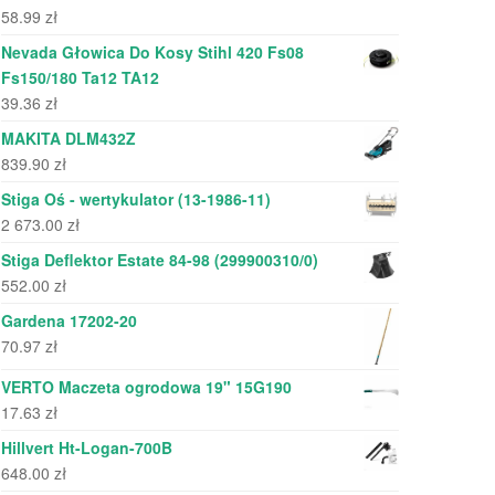
58.99
zł
Nevada Głowica Do Kosy Stihl 420 Fs08
Fs150/180 Ta12 TA12
39.36
zł
MAKITA DLM432Z
839.90
zł
Stiga Oś - wertykulator (13-1986-11)
2 673.00
zł
Stiga Deflektor Estate 84-98 (299900310/0)
552.00
zł
Gardena 17202-20
70.97
zł
VERTO Maczeta ogrodowa 19" 15G190
17.63
zł
Hillvert Ht-Logan-700B
648.00
zł