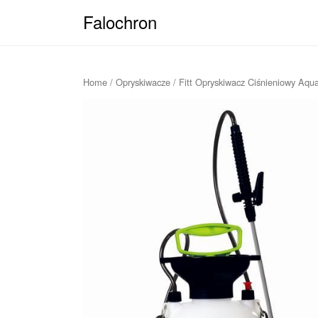
Falochron
Home
/
Opryskiwacze
/ Fitt Opryskiwacz Ciśnieniowy Aqua