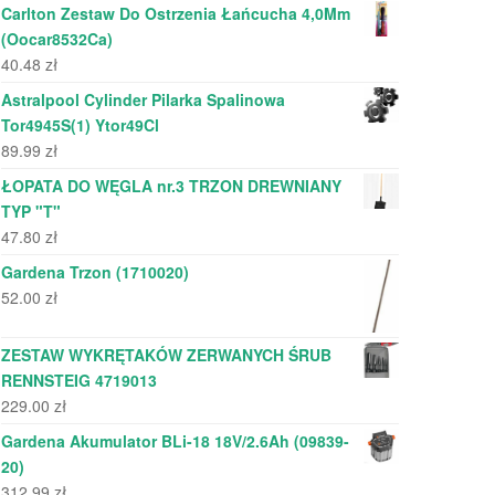
Carlton Zestaw Do Ostrzenia Łańcucha 4,0Mm
(Oocar8532Ca)
40.48
zł
Astralpool Cylinder Pilarka Spalinowa
Tor4945S(1) Ytor49Cl
89.99
zł
ŁOPATA DO WĘGLA nr.3 TRZON DREWNIANY
TYP "T"
47.80
zł
Gardena Trzon (1710020)
52.00
zł
ZESTAW WYKRĘTAKÓW ZERWANYCH ŚRUB
RENNSTEIG 4719013
229.00
zł
Gardena Akumulator BLi-18 18V/2.6Ah (09839-
20)
312.99
zł