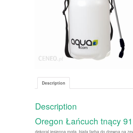
Description
Description
Oregon Łańcuch tnący 91
dekoral jesienna mgła, biała farba do drewna na ze