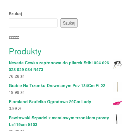
Szukaj
Szukaj
zzzzz
Produkty
Nevada Cewka zapłonowa do pilarek Stihl 024 026
028 029 034 N473
76.26
zł
Grabie Na Trzonku Drewnianym Pcv 134Cm Fi 22
19.99
zł
Floraland Szufelka Ogrodowa 29Cm Lady
3.99
zł
Pawłowski Szpadel z metalowym trzonkiem prosty
L=119cm S103
66.00
zł