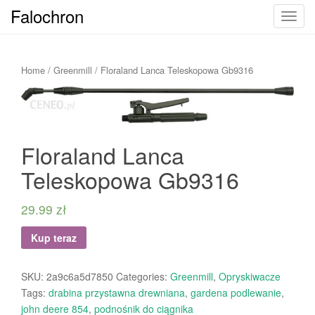
Falochron
T
o
g
g
Home
/
Greenmill
/ Floraland Lanca Teleskopowa Gb9316
l
e
n
a
Floraland Lanca
v
i
Teleskopowa Gb9316
g
a
29.99
zł
t
i
Kup teraz
o
n
SKU:
2a9c6a5d7850
Categories:
Greenmill
,
Opryskiwacze
Tags:
drabina przystawna drewniana
,
gardena podlewanie
,
john deere 854
,
podnośnik do ciągnika