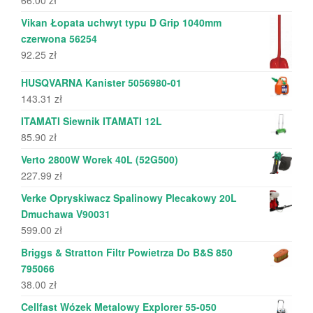
Vikan Łopata uchwyt typu D Grip 1040mm
czerwona 56254
92.25
zł
HUSQVARNA Kanister 5056980-01
143.31
zł
ITAMATI Siewnik ITAMATI 12L
85.90
zł
Verto 2800W Worek 40L (52G500)
227.99
zł
Verke Opryskiwacz Spalinowy Plecakowy 20L
Dmuchawa V90031
599.00
zł
Briggs & Stratton Filtr Powietrza Do B&S 850
795066
38.00
zł
Cellfast Wózek Metalowy Explorer 55-050