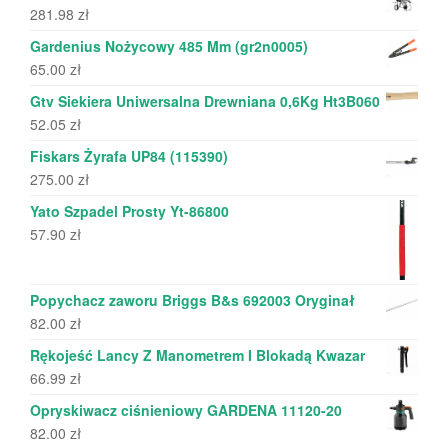
281.98
zł
Gardenius Nożycowy 485 Mm (gr2n0005)
65.00
zł
Gtv Siekiera Uniwersalna Drewniana 0,6Kg Ht3B060
52.05
zł
Fiskars Żyrafa UP84 (115390)
275.00
zł
Yato Szpadel Prosty Yt-86800
57.90
zł
Popychacz zaworu Briggs B&s 692003 Oryginał
82.00
zł
Rękojeść Lancy Z Manometrem I Blokadą Kwazar
66.99
zł
Opryskiwacz ciśnieniowy GARDENA 11120-20
82.00
zł