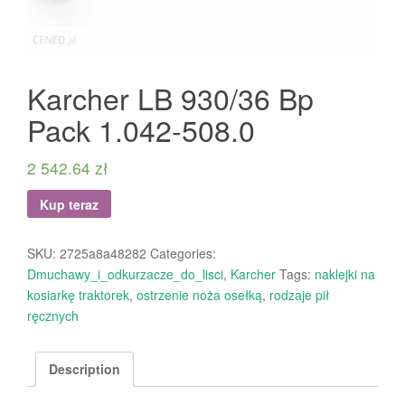
Karcher LB 930/36 Bp
Pack 1.042-508.0
2 542.64
zł
Kup teraz
SKU:
2725a8a48282
Categories:
Dmuchawy_i_odkurzacze_do_lisci
,
Karcher
Tags:
naklejki na
kosiarkę traktorek
,
ostrzenie noża osełką
,
rodzaje pił
ręcznych
Description