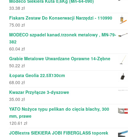
Modeco Siekiera Kuta 0,6Kg (Mn-64-090)
33.38
zł
Fiskars Zestaw Do Konserwacji Narzędzi - 110990
75.00
zł
MODECO szpadel kanad.trzonek metalowy , MN-79-
382
60.04
zł
Grabie Metalowe Utwardzane Oprawne 14-Zębne
50.22
zł
Łopata Geolia 22.5X130cm
68.00
zł
Kwazar Przyłącze 3-dyszowe
35.00
zł
YATO Nożyce typu pelikan do cięcia blachy, 300
mm, prawe
120.61
zł
JOBIextra SIEKIERA JOBI FIBERGLASS toporek