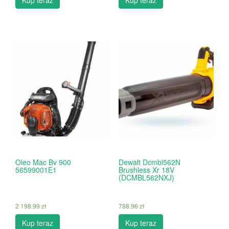
Oleo Mac Bv 900
Dewalt Dcmbl562N
56599001E1
Brushless Xr 18V
(DCMBL562NXJ)
2 198.99
zł
788.96
zł
Kup teraz
Kup teraz