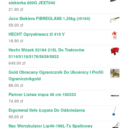
siekierka 600G JEXT040
21.90
zł
Juco Siekiera FIBREGLASS 1,25kg (r0164)
59.00
zł
HECHT Opryskiwacz 2l 415 V
18.90
zł
Hecht Wózek 52184 215L Do Traktorów
5114/5116/5176/5639/5922
649.00
zł
Gold Obracany Ogranicznik Do Ukośnicy I Profili
Ogranicznikgold
88.00
zł
Partner Listwa tnąca 46 cm 100333
74.99
zł
Ergometal Ilefe Łopata Do Odśnieżania
99.65
zł
Nac Wertykulator Lrp40-196L-Tx Spalinowy