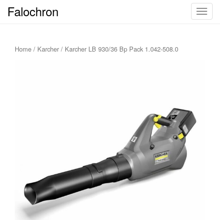
Falochron
T
o
g
g
Home
/
Karcher
/ Karcher LB 930/36 Bp Pack 1.042-508.0
l
e
n
a
v
i
g
a
t
i
o
n