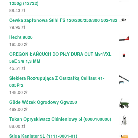
1250g (12732)
88.43
zł
Cewka zapłonowa Stihl FS 120/200/250/300 502-182
79.95
zł
Hecht 9020
165.00
zł
OREGON ŁAŃCUCH DO PIŁY DURA CUT M91VXL
56E 3/8 1,3 MM
45.51
zł
Siekiera Rozłupująca Z Ostrzałką Cellfast 41-
005Pr2
148.00
zł
Güde Wózek Ogrodowy Ggw250
469.00
zł
Tukan Opryskiwacz Ciśnieniowy 5l (0000100000)
88.00
zł
Stiga Kanister 5L (1111-0001-01)