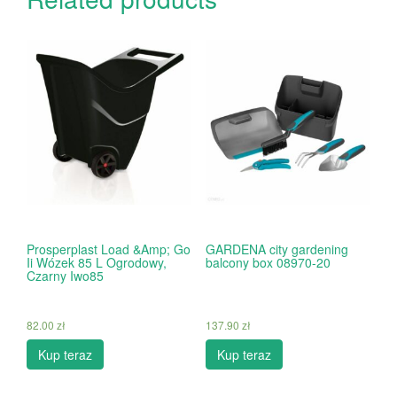
Prosperplast Load &Amp; Go
GARDENA city gardening
Ii Wózek 85 L Ogrodowy,
balcony box 08970-20
Czarny Iwo85
82.00
zł
137.90
zł
Kup teraz
Kup teraz