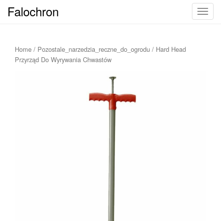
Falochron
T
o
g
g
Home
/
Pozostale_narzedzia_reczne_do_ogrodu
/ Hard Head
l
Przyrząd Do Wyrywania Chwastów
e
n
a
v
i
g
a
t
i
o
n