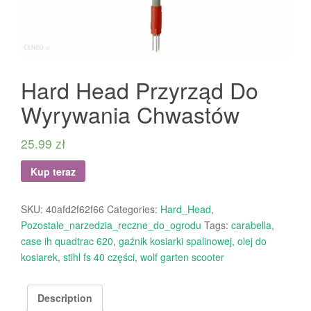
Hard Head Przyrząd Do
Wyrywania Chwastów
25.99
zł
Kup teraz
SKU:
40afd2f62f66
Categories:
Hard_Head
,
Pozostale_narzedzia_reczne_do_ogrodu
Tags:
carabella
,
case ih quadtrac 620
,
gaźnik kosiarki spalinowej
,
olej do
kosiarek
,
stihl fs 40 części
,
wolf garten scooter
Description