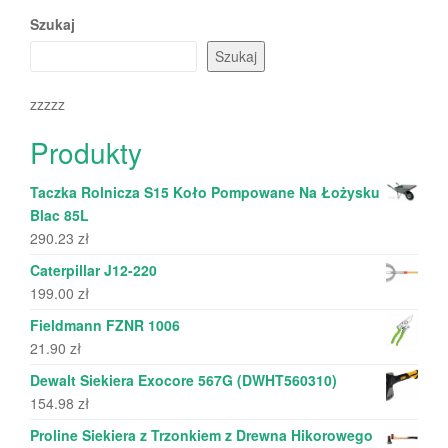
Szukaj
Szukaj
zzzzz
Produkty
Taczka Rolnicza S15 Koło Pompowane Na Łożysku
Blac 85L
290.23
zł
Caterpillar J12-220
199.00
zł
Fieldmann FZNR 1006
21.90
zł
Dewalt Siekiera Exocore 567G (DWHT560310)
154.98
zł
Proline Siekiera z Trzonkiem z Drewna Hikorowego