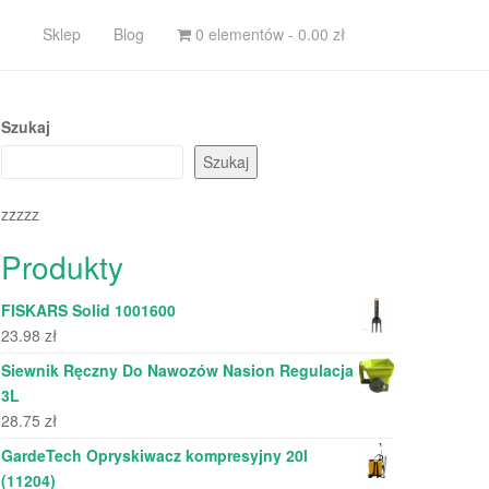
Sklep
Blog
0 elementów -
0.00
zł
Szukaj
Szukaj
zzzzz
Produkty
FISKARS Solid 1001600
23.98
zł
Siewnik Ręczny Do Nawozów Nasion Regulacja
3L
28.75
zł
GardeTech Opryskiwacz kompresyjny 20l
(11204)