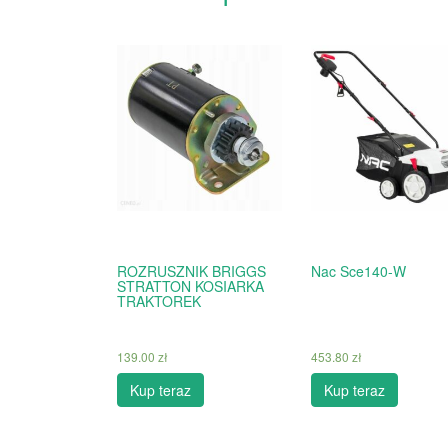
ROZRUSZNIK BRIGGS
Nac Sce140-W
STRATTON KOSIARKA
TRAKTOREK
139.00
zł
453.80
zł
Kup teraz
Kup teraz