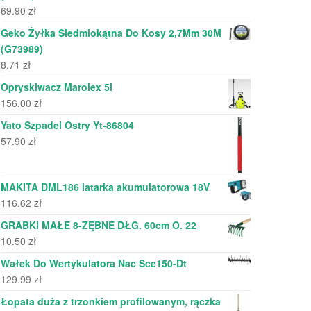
69.90
zł
Geko Żyłka Siedmiokątna Do Kosy 2,7Mm 30M
(G73989)
8.71
zł
Opryskiwacz Marolex 5l
156.00
zł
Yato Szpadel Ostry Yt-86804
57.90
zł
MAKITA DML186 latarka akumulatorowa 18V
116.62
zł
GRABKI MAŁE 8-ZĘBNE DŁG. 60cm O. 22
10.50
zł
Wałek Do Wertykulatora Nac Sce150-Dt
129.99
zł
Łopata duża z trzonkiem profilowanym, rączka