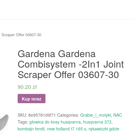
 Scraper Offer 03607-30
Gardena Gardena
Combisystem -2In1 Joint
Scraper Offer 03607-30
90.20
zł
Kup teraz
SKU:
8e95781d9f71
Categories:
Grabie_i_motyki
,
NAC
Tags:
głowica do kosy husqvarna
,
husqvarna 372
,
kombajn fendt
,
new holland t7.165 s
,
rękawiczki gdzie