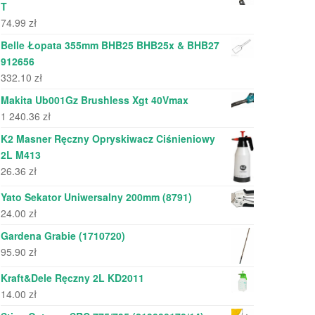
T
74.99
zł
Belle Łopata 355mm BHB25 BHB25x & BHB27
912656
332.10
zł
Makita Ub001Gz Brushless Xgt 40Vmax
1 240.36
zł
K2 Masner Ręczny Opryskiwacz Ciśnieniowy
2L M413
26.36
zł
Yato Sekator Uniwersalny 200mm (8791)
24.00
zł
Gardena Grabie (1710720)
95.90
zł
Kraft&Dele Ręczny 2L KD2011
14.00
zł