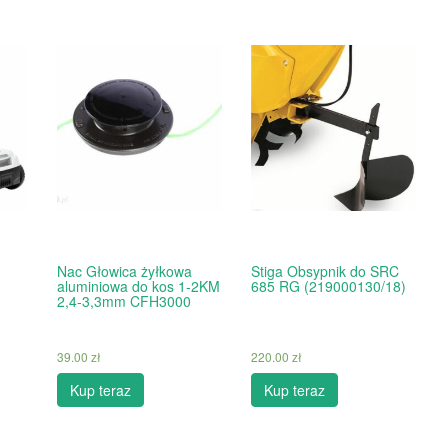
Nac Głowica żyłkowa
Stiga Obsypnik do SRC
aluminiowa do kos 1-2KM
685 RG (219000130/18)
2,4-3,3mm CFH3000
39.00
zł
220.00
zł
Kup teraz
Kup teraz