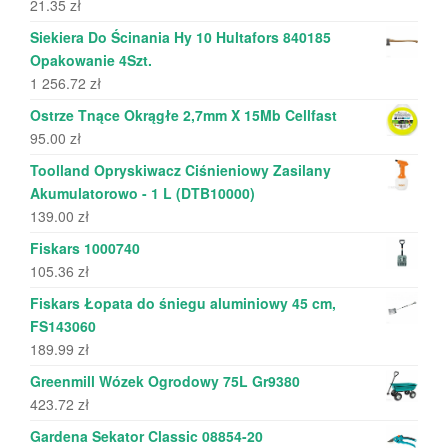
21.35
zł
Siekiera Do Ścinania Hy 10 Hultafors 840185
Opakowanie 4Szt.
1 256.72
zł
Ostrze Tnące Okrągłe 2,7mm X 15Mb Cellfast
95.00
zł
Toolland Opryskiwacz Ciśnieniowy Zasilany
Akumulatorowo - 1 L (DTB10000)
139.00
zł
Fiskars 1000740
105.36
zł
Fiskars Łopata do śniegu aluminiowy 45 cm,
FS143060
189.99
zł
Greenmill Wózek Ogrodowy 75L Gr9380
423.72
zł
Gardena Sekator Classic 08854-20