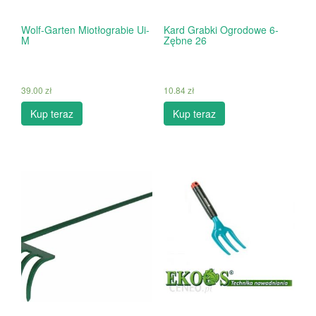
Wolf-Garten Miotłograbie Ui-
Kard Grabki Ogrodowe 6-
M
Zębne 26
39.00
zł
10.84
zł
Kup teraz
Kup teraz