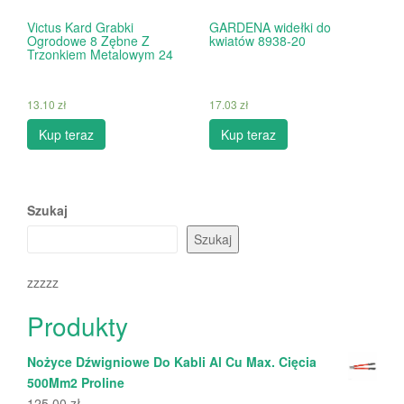
Victus Kard Grabki
GARDENA widełki do
Ogrodowe 8 Zębne Z
kwiatów 8938-20
Trzonkiem Metalowym 24
13.10
zł
17.03
zł
Kup teraz
Kup teraz
Szukaj
Szukaj
zzzzz
Produkty
Nożyce Dźwigniowe Do Kabli Al Cu Max. Cięcia
500Mm2 Proline
125.00
zł