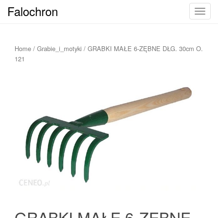
Falochron
T
o
g
g
Home
/
Grabie_i_motyki
/ GRABKI MAŁE 6-ZĘBNE DŁG. 30cm O.
l
121
e
n
a
v
i
g
a
t
i
o
n
GRABKI MAŁE 6-ZĘBNE