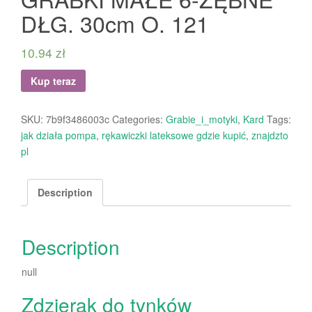
DŁG. 30cm O. 121
10.94
zł
Kup teraz
SKU:
7b9f3486003c
Categories:
Grabie_i_motyki
,
Kard
Tags:
jak działa pompa
,
rękawiczki lateksowe gdzie kupić
,
znajdzto
pl
Description
Description
null
Zdzierak do tynków