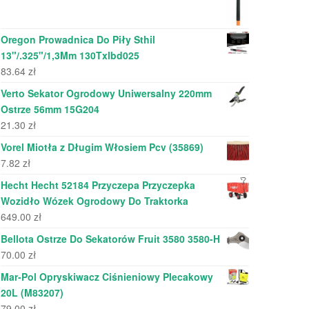
Oregon Prowadnica Do Piły Sthil
13"/.325"/1,3Mm 130Txlbd025
83.64
zł
Verto Sekator Ogrodowy Uniwersalny 220mm
Ostrze 56mm 15G204
21.30
zł
Vorel Miotła z Długim Włosiem Pcv (35869)
7.82
zł
Hecht Hecht 52184 Przyczepa Przyczepka
Wozidło Wózek Ogrodowy Do Traktorka
649.00
zł
Bellota Ostrze Do Sekatorów Fruit 3580 3580-H
70.00
zł
Mar-Pol Opryskiwacz Ciśnieniowy Plecakowy
20L (M83207)
79.00
zł