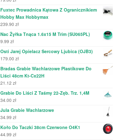
Fuxtec Prowadnica Kątowa Z Ogranicznikiem
Hobby Max Hobbymax
239.90
zł
Nac Żyłka Tnąca 1.6x15 M Trim (SU065PL)
9.99
zł
Osti Jarej Opielacz Sercowy Ljubica (OJB3)
179.00
zł
Bradas Grabie Wachlarzowe Plastikowe Do
Liści 48cm Kt-Cx22H
21.12
zł
Grabie Do Liści Z Taśmy 22-Zęb. Trz. 1,4M
34.00
zł
Jula Grabie Wachlarzowe
34.99
zł
Koło Do Taczki 38cm Czerwone O4K1
44.99
zł