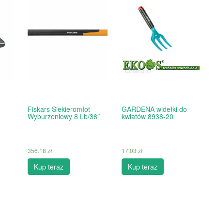
Fiskars Siekieromłot
GARDENA widełki do
Wyburzeniowy 8 Lb/36″
kwiatów 8938-20
356.18
zł
17.03
zł
Kup teraz
Kup teraz