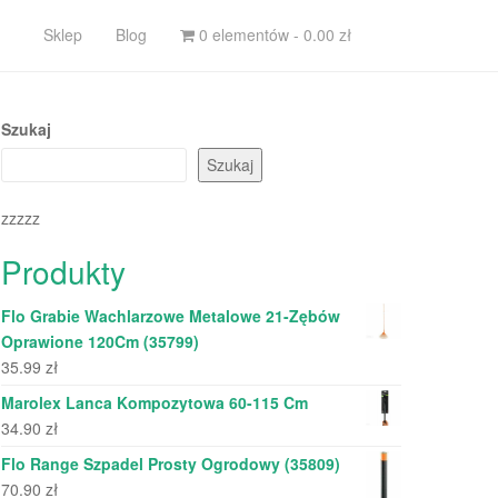
Sklep
Blog
0 elementów -
0.00
zł
Szukaj
Szukaj
zzzzz
Produkty
Flo Grabie Wachlarzowe Metalowe 21-Zębów
Oprawione 120Cm (35799)
35.99
zł
Marolex Lanca Kompozytowa 60-115 Cm
34.90
zł
Flo Range Szpadel Prosty Ogrodowy (35809)
70.90
zł