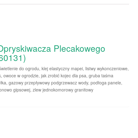
Opryskiwacza Plecakowego
60131)
świetlenie do ogrodu, klej elastyczny mapei, listwy wykonczeniowe,
, owoce w ogrodzie, jak zrobić kojec dla psa, gruba taśma
dełka, gazowy przepływowy podgrzewacz wody, podłoga panele,
tonowo gipsowej, zlew jednokomorowy granitowy