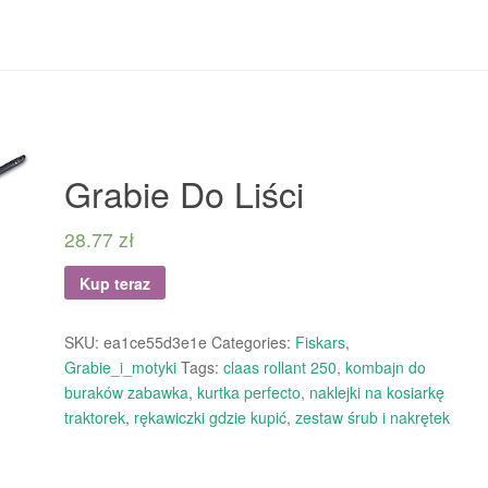
Grabie Do Liści
28.77
zł
Kup teraz
SKU:
ea1ce55d3e1e
Categories:
Fiskars
,
Grabie_i_motyki
Tags:
claas rollant 250
,
kombajn do
buraków zabawka
,
kurtka perfecto
,
naklejki na kosiarkę
traktorek
,
rękawiczki gdzie kupić
,
zestaw śrub i nakrętek