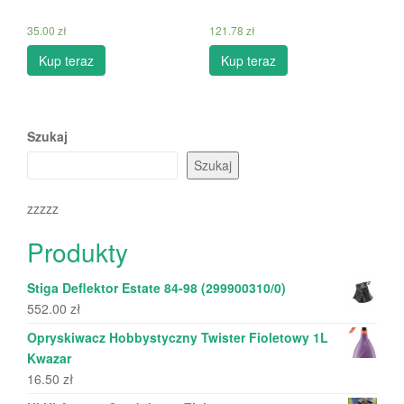
35.00
zł
121.78
zł
Kup teraz
Kup teraz
Szukaj
Szukaj
zzzzz
Produkty
Stiga Deflektor Estate 84-98 (299900310/0)
552.00
zł
Opryskiwacz Hobbystyczny Twister Fioletowy 1L
Kwazar
16.50
zł