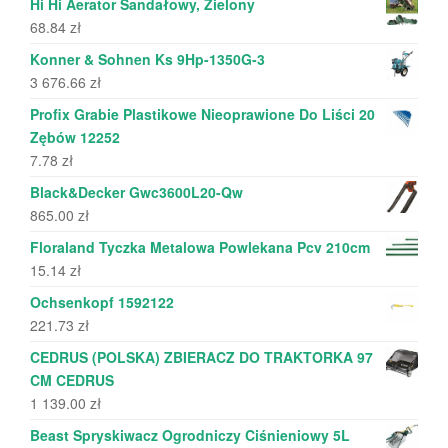
Hi Hi Aerator Sandałowy, Zielony
68.84
zł
Konner & Sohnen Ks 9Hp-1350G-3
3 676.66
zł
Profix Grabie Plastikowe Nieoprawione Do Liści 20
Zębów 12252
7.78
zł
Black&Decker Gwc3600L20-Qw
865.00
zł
Floraland Tyczka Metalowa Powlekana Pcv 210cm
15.14
zł
Ochsenkopf 1592122
221.73
zł
CEDRUS (POLSKA) ZBIERACZ DO TRAKTORKA 97
CM CEDRUS
1 139.00
zł
Beast Spryskiwacz Ogrodniczy Ciśnieniowy 5L