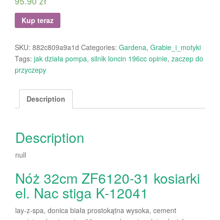
95.90
zł
Kup teraz
SKU:
882c809a9a1d
Categories:
Gardena
,
Grabie_i_motyki
Tags:
jak działa pompa
,
silnik loncin 196cc opinie
,
zaczep do
przyczepy
Description
Description
null
Nóż 32cm ZF6120-31 kosiarki
el. Nac stiga K-12041
lay-z-spa, donica biała prostokątna wysoka, cement