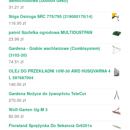
Samochodowa (D00004 Geko)
31.21
zł
Stiga Ostroga SRC 775/795 (219000170/14)
116.00
zł
patrol Szufelka ogrodowa MULTIDUSTPAN
23.99
zł
Gardena - Grabie wachlarzowe (Combisystem)
(3102-20)
74.51
zł
OLEJ DO PRZEKŁADNI 10W-30 AWD HUSQVARNA 4
L 597687004
140.00
zł
Gardena Nożyce do żywopłotu TeleCut
270.00
zł
Wolf-Garten Ug-M 3
82.00
zł
Floraland Sprężynka Do Sekatora Gr6201s