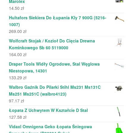
Marolex
14.50
zł
Hultafors Siekiera Do Łupania Kly 7 900G (5216-
1007)
269.00
zł
Wolfcraft Stojak / Kozioł Do Cięcia Drewna
Kominkowego Sb 60 5119000
164.00
zł
Draper Tools Widły Ogrodowe, Stal Węglowa
Niestopowa, 14301
133.29
zł
Walbro Gaźnik Do Pilarki Stihl Ms231 Ms131C
Ms251 Ms251C (walbro4123)
97.17
zł
Łopata Z Uchwytem W Kształcie D Stal
127.58
zł
Vidaxl Omnigena Geko Łopata Śniegowa