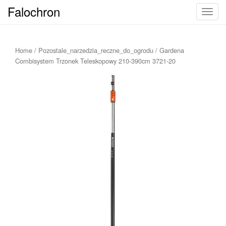
Falochron
T
o
g
g
Home
/
Pozostale_narzedzia_reczne_do_ogrodu
/ Gardena
l
Combisystem Trzonek Teleskopowy 210-390cm 3721-20
e
n
a
v
i
g
a
t
i
o
n