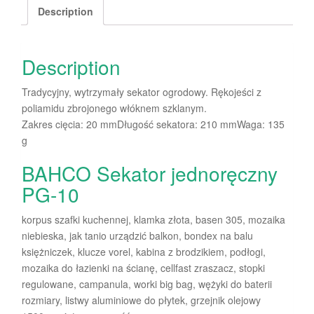
Description
Description
Tradycyjny, wytrzymały sekator ogrodowy. Rękojeści z
poliamidu zbrojonego włóknem szklanym.
Zakres cięcia: 20 mmDługość sekatora: 210 mmWaga: 135
g
BAHCO Sekator jednoręczny
PG-10
korpus szafki kuchennej, klamka złota, basen 305, mozaika
niebieska, jak tanio urządzić balkon, bondex na balu
księżniczek, klucze vorel, kabina z brodzikiem, podłogi,
mozaika do łazienki na ścianę, cellfast zraszacz, stopki
regulowane, campanula, worki big bag, wężyki do baterii
rozmiary, listwy aluminiowe do płytek, grzejnik olejowy