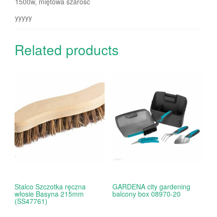
1500w, miętowa szarość
yyyyy
Related products
Stalco Szczotka ręczna
GARDENA city gardening
włosie Basyna 215mm
balcony box 08970-20
(SS47761)