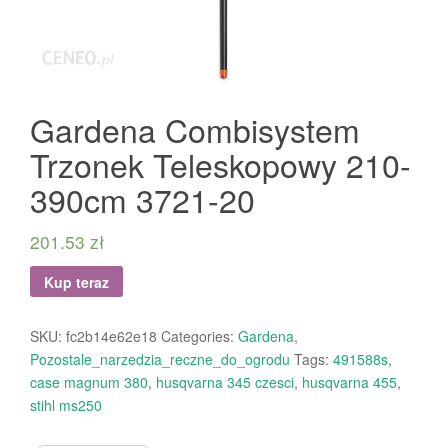
Gardena Combisystem
Trzonek Teleskopowy 210-
390cm 3721-20
201.53
zł
Kup teraz
SKU:
fc2b14e62e18
Categories:
Gardena
,
Pozostale_narzedzia_reczne_do_ogrodu
Tags:
491588s
,
case magnum 380
,
husqvarna 345 czesci
,
husqvarna 455
,
stihl ms250