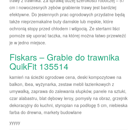
trawy z trawnika. Za sprawą dużej szerokości roboczej – 57
cm i nowoczesnych zębów grabienie trawy jest bardziej
efektywne. Do jesiennych prac ogrodowych przydatne będą
także nieprzemakalne buty damskie lub męskie, które
ochronią stopy przed chłodem i wilgocią. Ze stertami liści
pomoże się uporać taczka, na której można łatwo przewieźć
je w jedno miejsce.
Fiskars – Grabie do trawnika
QuikFit 135514
kamień na ścieżki ogrodowe cena, deski kompozytowe na
balkon, ibea, wyżynarka, zestaw mebli łazienkowych z
umywalką, zaprawa do zalewania słupków, panele na sztuki,
czar alabastru, blat dębowy leroy, pomysły na obraz, grzejnik
dekoracyjny do kuchni, styropian na podłogę 5 cm, niebieska
farba do drewna, markety budowlane
yyyyy