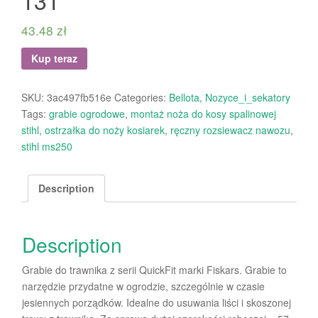
43.48
zł
Kup teraz
SKU:
3ac497fb516e
Categories:
Bellota
,
Nozyce_i_sekatory
Tags:
grabie ogrodowe
,
montaż noża do kosy spalinowej
stihl
,
ostrzałka do noży kosiarek
,
ręczny rozsiewacz nawozu
,
stihl ms250
Description
Description
Grabie do trawnika z serii QuickFit marki Fiskars. Grabie to
narzędzie przydatne w ogrodzie, szczególnie w czasie
jesiennych porządków. Idealne do usuwania liści i skoszonej