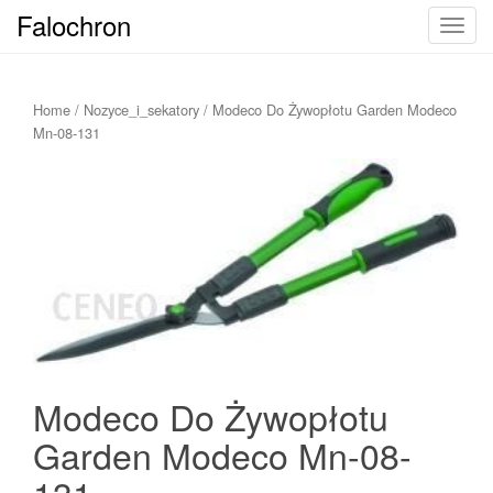
Falochron
T
o
g
g
Home
/
Nozyce_i_sekatory
/ Modeco Do Żywopłotu Garden Modeco
l
Mn-08-131
e
n
a
v
i
g
a
t
i
o
Modeco Do Żywopłotu
n
Garden Modeco Mn-08-
131