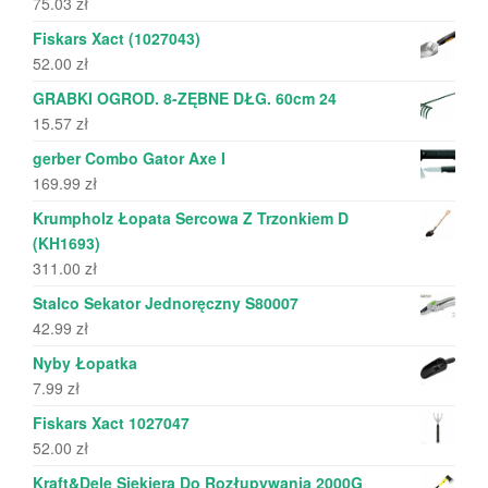
75.03
zł
Fiskars Xact (1027043)
52.00
zł
GRABKI OGROD. 8-ZĘBNE DŁG. 60cm 24
15.57
zł
gerber Combo Gator Axe I
169.99
zł
Krumpholz Łopata Sercowa Z Trzonkiem D
(KH1693)
311.00
zł
Stalco Sekator Jednoręczny S80007
42.99
zł
Nyby Łopatka
7.99
zł
Fiskars Xact 1027047
52.00
zł
Kraft&Dele Siekiera Do Rozłupywania 2000G