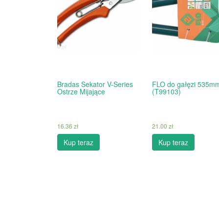
Bradas Sekator V-Series
FLO do gałęzi 535m
Ostrze Mijające
(T99103)
16.36
zł
21.00
zł
Kup teraz
Kup teraz