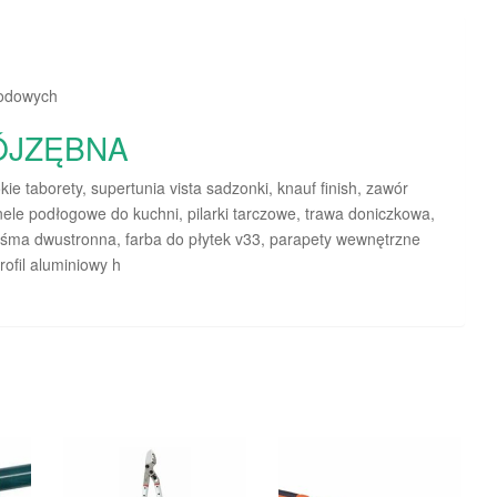
rodowych
ÓJZĘBNA
e taborety, supertunia vista sadzonki, knauf finish, zawór
nele podłogowe do kuchni, pilarki tarczowe, trawa doniczkowa,
taśma dwustronna, farba do płytek v33, parapety wewnętrzne
ofil aluminiowy h