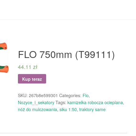
FLO 750mm (T99111)
44.11
zł
Kup teraz
SKU:
267b8e599301
Categories:
Flo
,
Nozyce_i_sekatory
Tags:
kamizelka robocza ocieplana
,
nóż do mulczowania
,
siku 1:50
,
traktory same