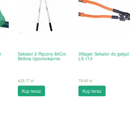
m
Sekator 2-Ręczny 80Cm
Villager Sekator do gałęzi
Bellota Upominkarnia
LS 113
423.77
zł
79.00
zł
Kup teraz
Kup teraz