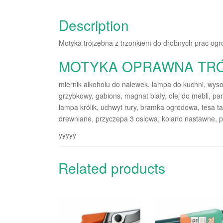
Description
Motyka trójzębna z trzonkiem do drobnych prac og
MOTYKA OPRAWNA TR
miernik alkoholu do nalewek, lampa do kuchni, wysoki
grzybkowy, gabions, magnat biały, olej do mebli, pa
lampa królik, uchwyt rury, bramka ogrodowa, tesa 
drewniane, przyczepa 3 osiowa, kolano nastawne, pr
yyyyy
Related products