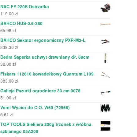
NAC FY 220S Ostrzałka
119.00
zł
BAHCO HUS-0.6-380
65.96
zł
BAHCO Sekator ergonomiczny PXR-M2-L
339.30
zł
Dedra Saperka uchwyt drewniany dł. 68cm
32.00
zł
Fiskars 112610 kowadełkowy Quantum L109
383.00
zł
Galicja Pazurki ogrodnicze 33 cm 0078
51.00
zł
Vorel Wycior do C.O. W60 (72966)
5.61
zł
TOP TOOLS Siekiera 800g trzonek z włókna
szklanego 05A208