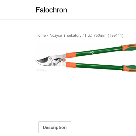
Falochron
Home
/
Nozyce_i_sekatory
/ FLO 750mm (T99111)
Description