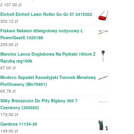
2 107.00
zł
Einhell Einhell Lawn Roller Gc-Gr 57 3415302
302.12
zł
Fiskars Sekator dźwigniowy nożycowy L
PowerGearX 1020188
259.00
zł
Marolex Lanca Doglebowa Na Pędraki 100cm Z
Rączką rsg100k
67.00
zł
Modeco Szpadel Kanadyjski Trzonek Metalowy
Profilowany (Mn79401)
65.78
zł
Silky Brzeszczot Do Piły Bigboy 360 7
Czerwony (300020)
179.00
zł
Gardena 11134-30
149.00
zł