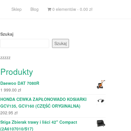
Sklep
Blog
0 elementów -
0.00
zł
Szukaj
Szukaj
zzzzz
Produkty
Daewoo DAT 7080R
1 999.00
zł
HONDA CEWKA ZAPŁONOWADO KOSIARKI
GCV135, GCV160 (CZĘŚĆ ORYGINALNA)
202.95
zł
Stiga Zbierak trawy i liści 42" Compact
(2A6107010/S17)