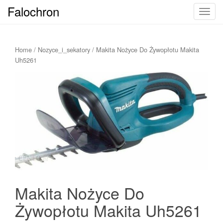
Falochron
T
o
g
g
Home
/
Nozyce_i_sekatory
/ Makita Nożyce Do Żywopłotu Makita
l
Uh5261
e
n
a
v
i
g
a
t
i
o
n
Makita Nożyce Do
Żywopłotu Makita Uh5261