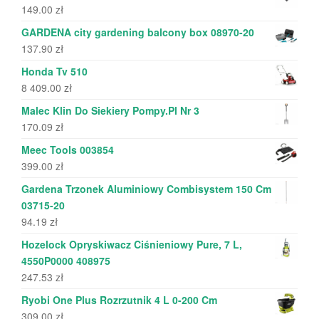
149.00
zł
GARDENA city gardening balcony box 08970-20
137.90
zł
Honda Tv 510
8 409.00
zł
Malec Klin Do Siekiery Pompy.Pl Nr 3
170.09
zł
Meec Tools 003854
399.00
zł
Gardena Trzonek Aluminiowy Combisystem 150 Cm
03715-20
94.19
zł
Hozelock Opryskiwacz Ciśnieniowy Pure, 7 L,
4550P0000 408975
247.53
zł
Ryobi One Plus Rozrzutnik 4 L 0-200 Cm
309.00
zł