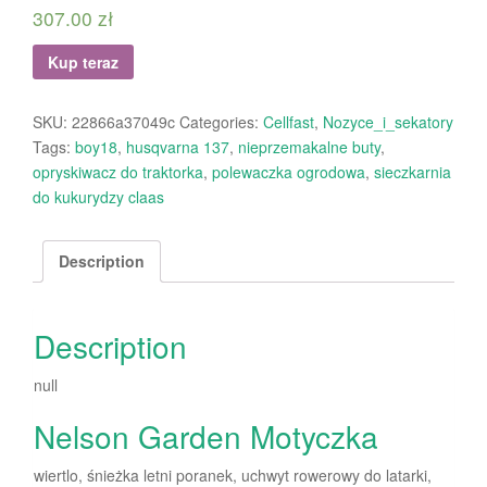
307.00
zł
Kup teraz
SKU:
22866a37049c
Categories:
Cellfast
,
Nozyce_i_sekatory
Tags:
boy18
,
husqvarna 137
,
nieprzemakalne buty
,
opryskiwacz do traktorka
,
polewaczka ogrodowa
,
sieczkarnia
do kukurydzy claas
Description
Description
null
Nelson Garden Motyczka
wiertlo, śnieżka letni poranek, uchwyt rowerowy do latarki,