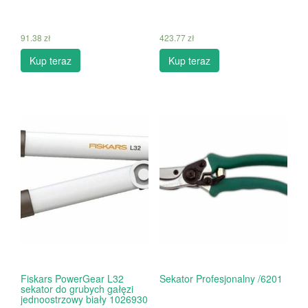
91.38
zł
423.77
zł
Kup teraz
Kup teraz
Fiskars PowerGear L32
Sekator Profesjonalny /6201
sekator do grubych gałęzi
jednoostrzowy biały 1026930