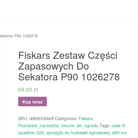
Sekatora P90 1026278
Fiskars Zestaw Części
Zapasowych Do
Sekatora P90 1026278
69.00
zł
Kup teraz
SKU:
ddfd933f4eff
Categories:
Fiskars
,
Pozostale_narzedzia_reczne_do_ogrodu
Tags:
case ih
quadtrac 620
,
sprzęgło do huśtawki ogrodowej
,
stihl ms