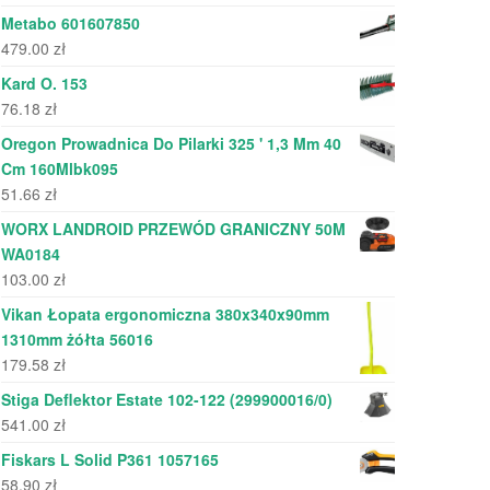
Metabo 601607850
479.00
zł
Kard O. 153
76.18
zł
Oregon Prowadnica Do Pilarki 325 ' 1,3 Mm 40
Cm 160Mlbk095
51.66
zł
WORX LANDROID PRZEWÓD GRANICZNY 50M
WA0184
103.00
zł
Vikan Łopata ergonomiczna 380x340x90mm
1310mm żółta 56016
179.58
zł
Stiga Deflektor Estate 102-122 (299900016/0)
541.00
zł
Fiskars L Solid P361 1057165
58.90
zł