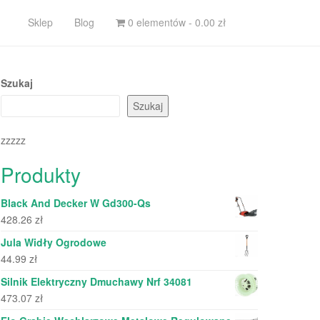
Sklep
Blog
0 elementów -
0.00
zł
Szukaj
Szukaj
zzzzz
Produkty
Black And Decker W Gd300-Qs
428.26
zł
Jula Widły Ogrodowe
44.99
zł
Silnik Elektryczny Dmuchawy Nrf 34081
473.07
zł