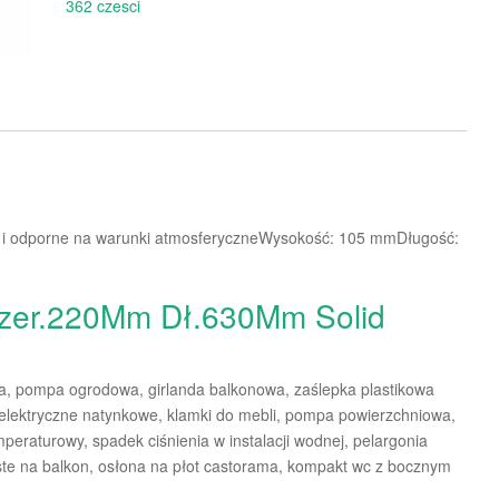
362 czesci
ie i odporne na warunki atmosferyczneWysokość: 105 mmDługość:
zer.220Mm Dł.630Mm Solid
ta, pompa ogrodowa, girlanda balkonowa, zaślepka plastikowa
 elektryczne natynkowe, klamki do mebli, pompa powierzchniowa,
peraturowy, spadek ciśnienia w instalacji wodnej, pelargonia
aste na balkon, osłona na płot castorama, kompakt wc z bocznym