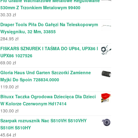
Flo Grabie Wachlarzowe Metalowe Regulowane
530mm Z Trzonkiem Metalowym 99400
30.33
zł
Draper Tools Piła Do Gałęzi Na Teleskopowym
Wysięgniku, 32 Mm, 33855
284.95
zł
FISKARS SZNUREK I TAŚMA DO UP84, UPX86 I
UPX86 1027526
69.00
zł
Gloria Haus Und Garten Szczotki Zamienne
Myjki Do Spoin 728834.0000
119.00
zł
Bituxx Taczka Ogrodowa Dziecięca Dla Dzieci
W Kolorze Czerwonym Hd17414
130.00
zł
Szarpak rozrusznik Nac S510VH S510VHY
S510H S510HY
45.64
zł