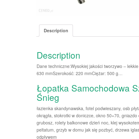
Description
Description
Dane techniczne:Wysokiej jakości tworzywo – lekk
630 mmSzerokość: 220 mmCiężar: 500 g…
Łopatka Samochodowa S
Śnieg
łazienka skandynawska, fotel podwieszany, osb pły
okrągła, stokrotki w doniczce, okno 50×70, gniazdo
grubosz, rolety balkonowe dzień noc, klej wysokotem
peltatum, grzyb w domu jak się pozbyć, drzewa igl
odpływem