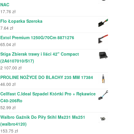
NAC
17.76
zł
Flo Łopatka Szeroka
7.64
zł
Extol Premium 1250G/70Cm 8871276
65.04
zł
Stiga Zbierak trawy i liści 42" Compact
(2A6107010/S17)
2 107.00
zł
PROLINE NOŻYCE DO BLACHY 235 MM 17384
46.00
zł
Cellfast C.Ideal Szpadel Którtki Pro + Rękawice
C40-206Ro
52.99
zł
Walbro Gaźnik Do Piły Stihl Ms231 Ms251
(walbro4120)
153.75
zł