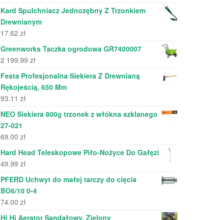
Kard Spulchniacz Jednozębny Z Trzonkiem
Drewnianym
17.62
zł
Greenworks Taczka ogrodowa GR7400007
2 199.99
zł
Festa Profesjonalna Siekiera Z Drewnianą
Rękojeścią, 650 Mm
93.11
zł
NEO Siekiera 800g trzonek z włókna szklanego
27-021
69.00
zł
Hard Head Teleskopowe Piło-Nożyce Do Gałęzi
49.99
zł
PFERD Uchwyt do małej tarczy do cięcia
BO6/10 0-4
74.00
zł
Hi Hi Aerator Sandałowy, Zielony