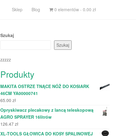
Sklep
Blog
0 elementów -
0.00
zł
Szukaj
Szukaj
zzzzz
Produkty
MAKITA OSTRZE TNĄCE NÓŻ DO KOSIARK
46CM YA00000741
65.00
zł
Opryskiwacz plecakowy z lancą teleskopową
AGRO SPRAYER 16litrów
126.47
zł
XL-TOOLS GŁOWICA DO KOSY SPALINOWEJ