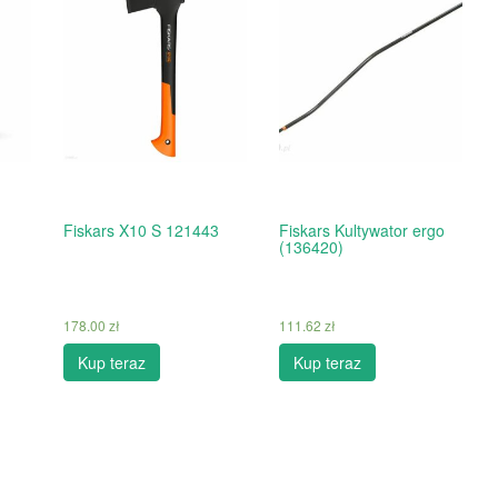
Fiskars X10 S 121443
Fiskars Kultywator ergo
(136420)
178.00
zł
111.62
zł
Kup teraz
Kup teraz