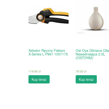
Sekator Ręczny Fiskars
Ost Oya Gliniana Olla
X-Series L P961 1057175
Nawadniająca 2,5L
(OSTOYA2)
119.90
zł
79.00
zł
Kup teraz
Kup teraz