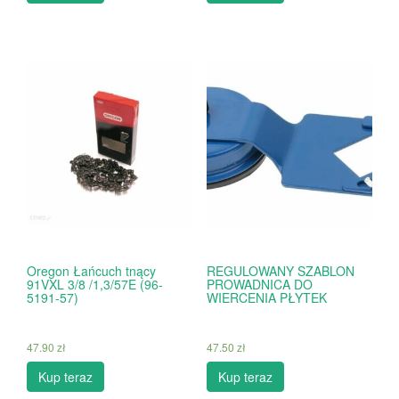
Oregon Łańcuch tnący
REGULOWANY SZABLON
91VXL 3/8 /1,3/57E (96-
PROWADNICA DO
5191-57)
WIERCENIA PŁYTEK
47.90
zł
47.50
zł
Kup teraz
Kup teraz