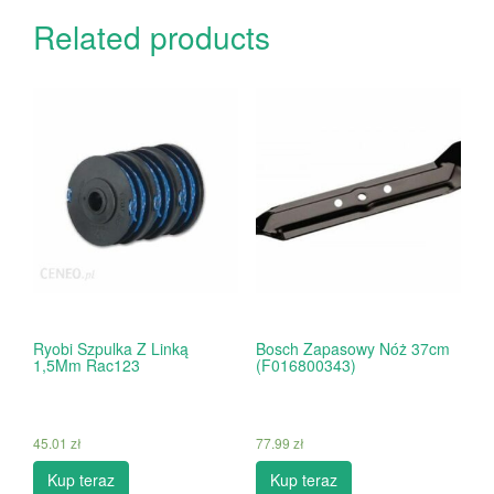
Related products
Ryobi Szpulka Z Linką
Bosch Zapasowy Nóż 37cm
1,5Mm Rac123
(F016800343)
45.01
zł
77.99
zł
Kup teraz
Kup teraz