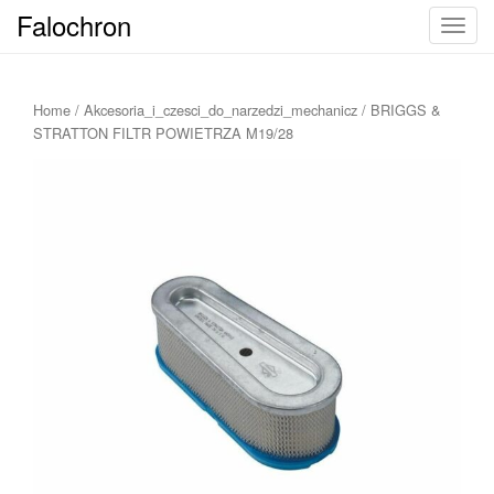
Falochron
T
o
g
g
Home
/
Akcesoria_i_czesci_do_narzedzi_mechanicz
/ BRIGGS &
l
STRATTON FILTR POWIETRZA M19/28
e
n
a
v
i
g
a
t
i
o
n