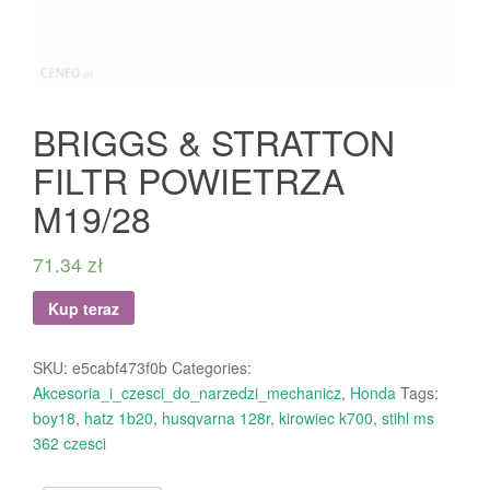
BRIGGS & STRATTON
FILTR POWIETRZA
M19/28
71.34
zł
Kup teraz
SKU:
e5cabf473f0b
Categories:
Akcesoria_i_czesci_do_narzedzi_mechanicz
,
Honda
Tags:
boy18
,
hatz 1b20
,
husqvarna 128r
,
kirowiec k700
,
stihl ms
362 czesci