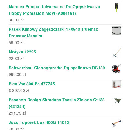
Marolex Pompa Uniwersalna Do Opryskiwacza
Hobby Profession Movi (A004161)
36.99
zł
Pasek Klinowy Zagęszczarki 17X940 Truemax
Dromasz Masalta
59.00
zł
Motyka 12295
22.33
zł
Schwarzbau Glebogryzarka Dg spalinowa DG139
999.00
zł
Flex Vac 800-Ec 477745
6 897.00
zł
Esschert Design Składana Taczka Zielona Gt138
(421284)
291.73
zł
Juco Toporek Lux 400G T1013
40.00
zł